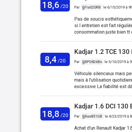
18,6
/20
Par
§Fra020RB
le
6/15/2019 à 9
Pas de soucis esthétiquement elle est belle ,le moteur ne présente pas de problème
si l entretien est fait régulièrement avec des produits de q
consommation juste bien tt dépend de la façon de conduire...seul bémol la commande
autoradio si l'on connais pas
sans vu direct..................
Kadjar 1.2 TCE 13
8,4
/20
Par
§BPG826Bx
le
5/10/2019 à 
Véhicule silencieux mais pe
mais à l’utilisation quotidi
excessive La fiabilité est d
chance; coût de la dernière 
Renault.. A fuir absolument
Kadjar 1.6 DCI 13
18,8
/20
Par
§Bas851GB
le
4/23/2019 à 
Achat d'un Renault Kadjar 