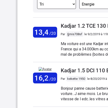
Kadjar 1.2 TCE 13
13,4
/20
Par
§mis708sf
le
9/2/2019 à 11
Ma voiture est une Kadjar in
France qui a 34.000km au com
mal de problèmes (boites d
importante, problèmes chauff
une garantie de 5 ans inclua
Kadjar 1.5 DCI 11
16,2
/20
Par
kekette 1950
le
8/20/2019 à
Bonjour panne cause batterie ,j ai mis une ventouse de gps sur l ecran tactil de la
voiture...J aime mois. Le bru
vitesse de l edc..les vitres 
route genant pour le reste c