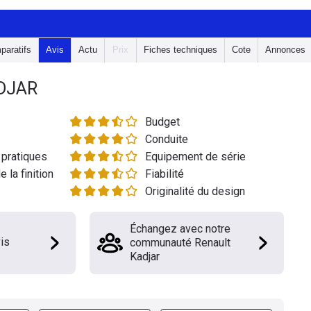
paratifs
Avis
Actu
Prix
Fiches techniques
Cote
Annonces
DJAR
Budget
Conduite
pratiques
Equipement de série
e la finition
Fiabilité
Originalité du design
Échangez avec notre
is
communauté Renault
Kadjar