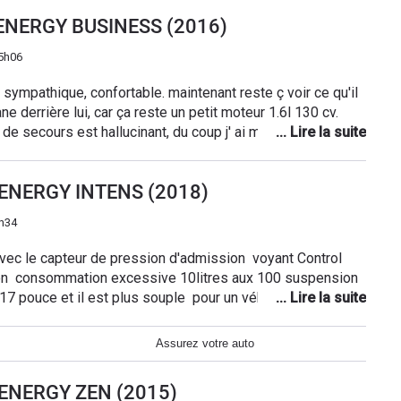
0 ENERGY BUSINESS (2016)
5h06
r sympathique, confortable. maintenant reste ç voir ce qu'il
ne derrière lui, car ça reste un petit moteur 1.6l 130 cv.
 de secours est hallucinant, du coup j' ai mis une jante alu
eu petit comparer à ma laguna 2 phase 2 que j' avais avant
 clim est mal situé et on voit pas très bien.
0 ENERGY INTENS (2018)
5h34
vec le capteur de pression d'admission voyant Control
l est plus souple pour un véhicule familiale je
nsuffisant
Assurez votre auto
0 ENERGY ZEN (2015)