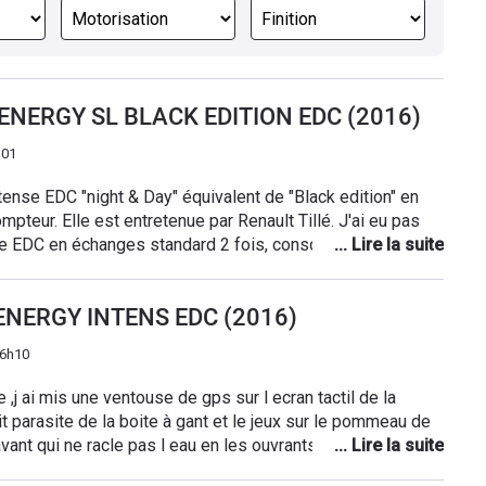
0 ENERGY SL BLACK EDITION EDC (2016)
h01
tense EDC "night & Day" équivalent de "Black edition" en
pteur. Elle est entretenue par Renault Tillé. J'ai eu pas
e EDC en échanges standard 2 fois, consommation
age prise intérieures H.S etc...) heureusement, j'ai une
nt l'entretien (3700€)
0 ENERGY INTENS EDC (2016)
 6h10
it parasite de la boite à gant et le jeux sur le pommeau de
avant qui ne racle pas l eau en les ouvrants . Le bruit de la
 est bien ha oui le gps pas tres fute