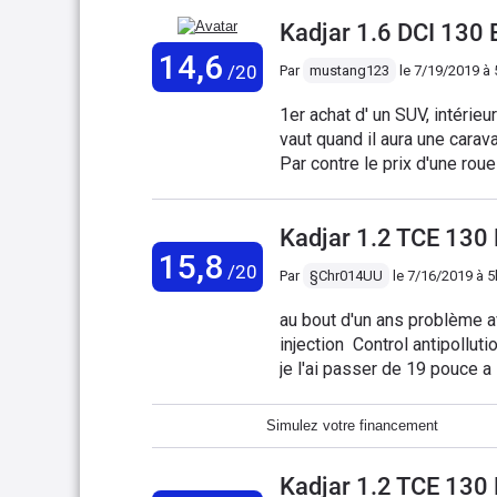
Kadjar 1.6 DCI 13
14,6
/20
Par
mustang123
le
7/19/2019 à 
1er achat d' un SUV, intérieu
vaut quand il aura une carava
Par contre le prix d'une roue
et un vrai pneu. Coffre un p
Point négatif la commande de
Kadjar 1.2 TCE 13
15,8
/20
Par
§Chr014UU
le
7/16/2019 à 
au bout d'un ans problème a
injection Control antipollution consommation excessive 10litres aux 100 suspension
je l'ai passer de 19 pouce a 17 pouce et i
trouve le volume du coffre i
Simulez votre financement
Kadjar 1.2 TCE 13