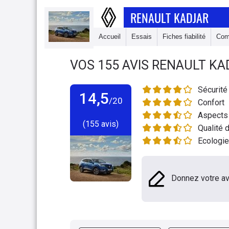
RENAULT KADJAR
Accueil
Essais
Fiches fiabilité
Com
VOS
155
AVIS
RENAULT KA
Sécurité
14,5
/20
Confort
Aspects 
(155 avis)
Qualité d
Ecologie
Donnez votre av