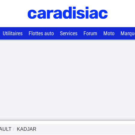
Utilitaires
Flottes auto
Services
Forum
Moto
Marqu
AULT
KADJAR