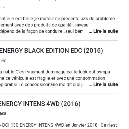
h37
ualité ...niveau
 les touche par coeur on voit pas car derrière le volant
0 ENERGY BLACK EDITION EDC (2016)
9h43
u fiable C’est vraiment dommage car le look est sympa
enne ce véhicule est fragile et avec une consommation
éplorable Le concessionnaire me dit que je n’ai pas eu de
réparation: 9900€ dont une partie pris en charge par
0 ENERGY INTENS 4WD (2016)
8h08
1.6 DCI 130 ENERGY INTENS 4WD en Janvier 2018. Ce n'est