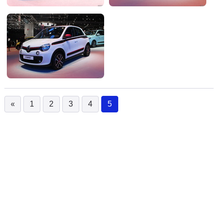
«
1
2
3
4
5
(current)