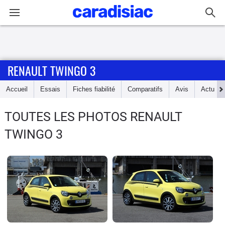
Connexion / Inscription
RENAULT TWINGO 3
Accueil
Accueil
Essais
Fiches fiabilité
Comparatifs
Avis
Actu
Actu
TOUTES LES PHOTOS RENAULT
Essais
TWINGO 3
Guide
d'achat
Electriques
Utilitaires