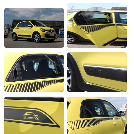
Flottes
Auto
Services
Forum
Moto
Marques