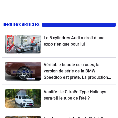
DERNIERS ARTICLES
Le 5 cylindres Audi a droit à une
expo rien que pour lui
Véritable beauté sur roues, la
version de série de la BMW
Speedtop est prête. La production
de ce break de chasse sera limitée à
70 exemplaires.
Vanlife : le Citroën Type Holidays
sera-t-il le tube de l’été ?