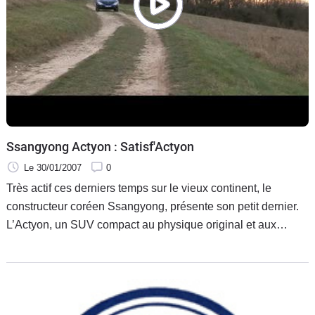
Flottes
Auto
Services
Forum
Moto
Ssangyong Actyon : Satisf'Actyon
Le 30/01/2007
0
Marques
Très actif ces derniers temps sur le vieux continent, le
constructeur coréen Ssangyong, présente son petit dernier.
L’Actyon, un SUV compact au physique original et aux
prestations étonnantes. Très bien positionné en terme de
prix, l’Actyon rejoint la demi-douzaine de 4x4 déjà proposée
par le constructeur.