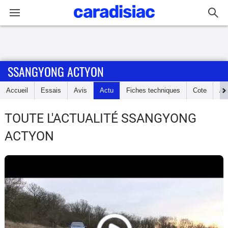
Connexion / Inscription
SSANGYONG ACTYON
Accueil
Accueil
Essais
Avis
Actu
Fiches techniques
Cote
An
Actu
TOUTE L'ACTUALITÉ SSANGYONG
Essais
ACTYON
Guide
d'achat
Electriques
Utilitaires