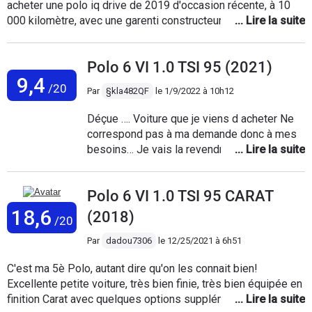
acheter une polo iq drive de 2019 d'occasion récente, à 10
000 kilomètre, avec une garenti constructeur 1 ans plus un
ans garenti vendeur, le véhicule m'a étais vendu avec défaut
et vice cacher sur la boîte à vitesse, ce sont les défaut très
Polo 6 VI 1.0 TSI 95 (2021)
récurant sur ce model. Depuis tout a étais fait courier
9,4
recomandais dossier ouvert chez Vw France tout le monde
/20
Par
§kla482QF
le
1/9/2022 à 10h12
se renvoie la balle, personne ne veux payer, des menteurs
des voleurs ! Il vous laisse avec une boîte à vitesse qui va
Déçue …. Voiture que je viens d acheter Ne
casser. Même avec une garenti vous vous débrouiller et vous
correspond pas à ma demande donc à mes
payerais vous même ne compter pas obtenir gain de cause
besoins… Je vais la revendre très
avec des personnes de mauvaise fois il vont vous rendre fou
rapidement pour un véhicule plus adapté à
et vont se renvoyer la balle et gagner du temps il vont vous
ma région …. Et à mes attentes. Désolée je n
épuisé !
Polo 6 VI 1.0 TSI 95 CARAT
ai pas de points positifs à vous donner….
………. ……………… ……… …………………… ………………..
18,6
(2018)
/20
………………. …………. ………………. …………………….. ………..
…………… ……………………… ………… ……….. ………………..
Par
dadou7306
le
12/25/2021 à 6h51
……………….. ……….. ………..
C'est ma 5è Polo, autant dire qu'on les connait bien!
Excellente petite voiture, très bien finie, très bien équipée en
finition Carat avec quelques options supplémentaires