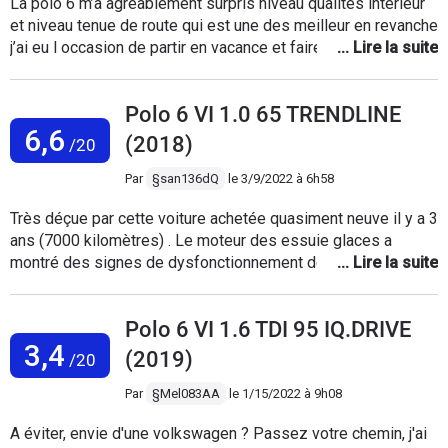
La polo 6 m’a agréablement surpris niveau qualités intérieur
et niveau tenue de route qui est une des meilleur en revanche
j’ai eu l occasion de partir en vacance et faire des lomgt trajet
( autoroute ) avec une vitesse à 130 140 km/h en moyenne le
moteur ´ est vraiment pas adequat pour ce genre de trajet
Polo 6 VI 1.0 65 TRENDLINE
consommation d huile anormal qui est « normal » vu la
6,6
cylindre du moteur (1.0 75 ) mais par contre la polo se
(2018)
/20
débrouille bien en ville est ce montre avec cette motorisation
être une véritable citadine est non une routière !!!!
Par
§san136dQ
le
3/9/2022 à 6h58
Très déçue par cette voiture achetée quasiment neuve il y a 3
ans (7000 kilomètres) . Le moteur des essuie glaces a
montré des signes de dysfonctionnement dès le début, nous
avons dû le changer il y a quelques mois (plus de 500€) .
Sans cesse des problèmes électroniques qui nécessitent un
Polo 6 VI 1.6 TDI 95 IQ.DRIVE
passage en concession, et donc des dépenses
3,4
scandaleuses. De guerre lasse, je songe à en changer.
(2019)
/20
Par
§Mel083AA
le
1/15/2022 à 9h08
A éviter, envie d'une volkswagen ? Passez votre chemin, j'ai