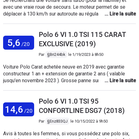
Je recherchais une voiture sans turbo (pour la fiabilité) et
avec une vraie roue de secours. Le moteur permet de se
déplacer à 130 km/h sur autoroute au régulateur, nous
faisons chaque année deux voyages de 2500 kms avec sans
problème. L’espace est suffisant, et le budget
Polo 6 VI 1.0 TSI 115 CARAT
entretien/utilisation est très contenu. Certes le véhicule n’est
5,6
pas ultra puissant, mais permet de rouler en respectant les
EXCLUSIVE (2019)
/20
limitations de vitesses! L’habitabilité est très correcte
compte tenu du gabarit. La finition basique avec la
Par
§Bri244bk
le
1/19/2023 à 8h50
climatisation, les vitres électriques, et le freinage
Voiture Polo Carat achetée neuve en 2019 avec garantie
automatique nous conviennent pleinement. Le seul regret est
constructeur 1 an + extension de garantie 2 ans ( valable
que ce modèle coûte 5000€ de plus aujourd’hui… en neuf…
jusqu'en novembre 2023 ). Grosse panne sur autoroute le 10
novembre 2022; immobilisation du véhicule 3 semaines, puis
réparation par garage partenaire Volkswagen - embrayage +
Polo 6 VI 1.0 TSI 95
volant moteur à 33 000 kms et sous extension de garantie.
14,6
Coût: plus de 2 600,00 euros !-. Pour cette panne
CONFORTLINE DSG7 (2018)
/20
prématurée,et sous garantie,refus de prise en charge et de
toute participation de la part de Volkswagen France: cette
Par
§Enz833QJ
le
10/15/2022 à 9h50
marque ne serait-elle plus du tout fiable ?? A SOULIGNER
Avis à toutes les femmes, si vous possédez une polo six,
EGALEMENT: accueil très désagréable du Service Clients !!