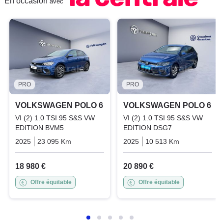
En occasion
avec
PRO
PRO
VOLKSWAGEN POLO 6
VOLKSWAGEN POLO 6
VI (2) 1.0 TSI 95 S&S VW
VI (2) 1.0 TSI 95 S&S VW
EDITION BVM5
EDITION DSG7
2025
23 095 Km
Manuelle
Essence
2025
10 513 Km
Automatiq
18 980 €
20 890 €
Offre équitable
Offre équitable