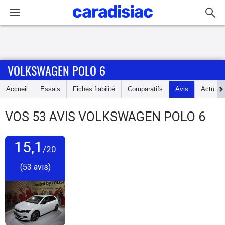
Connexion / Inscription
VOLKSWAGEN POLO 6
Accueil
Accueil
Essais
Fiches fiabilité
Comparatifs
Avis
Actu
Actu
VOS
53
AVIS
VOLKSWAGEN POLO 6
Essais
15,1
Guide
/20
d'achat
(53 avis)
Electriques
Utilitaires