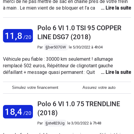
merci de ne pas mettre de sac en chaîne près de votre frein
à main . Le mien vient de se bloquer et l’a cassé Je
déconseille, prenez des sacoches Ou sinon pour le reste, je
vous conseille la Polo 6 l’Apple car connect ainsi que son
Polo 6 VI 1.0 TSI 95 COPPER
écran tactile sont vraiment un atout pour votre voiture Vous
11,8
pouvez prendre la route en toute autonomie, direction
LINE DSG7 (2018)
/20
l’Espagne
Par
§ber507GW
le
5/30/2022 à 4h04
Véhicule peu fiable : 30000 km seulement ! allumage
remplacé 502 euros, Répétiteur de clignotant gauche
défaillant + message quasi permanent : Quittez le véhicule
uniquement s'il se trouve en position "P" RV dans un atelier.
Justement la concession VW d'Orvault 44 s'avère à ce jour
Simulez votre financement
Assurez votre auto
incapable d'assurer la réparation !!:160,49 euros + 552 euros.
RV en juin !
Polo 6 VI 1.0 75 TRENDLINE
18,4
(2018)
/20
Par
§ste823Ug
le
3/30/2022 à 7h48