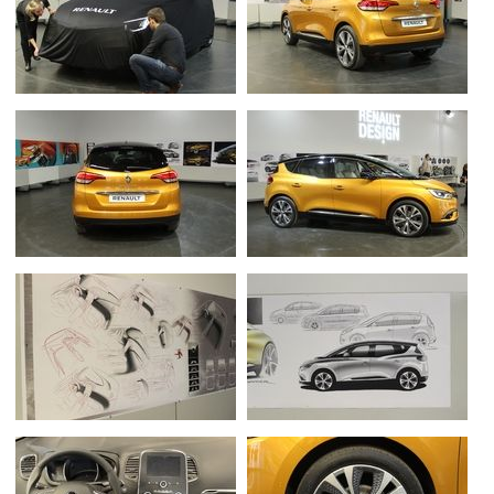
Flottes
Auto
Services
Forum
Moto
Marques