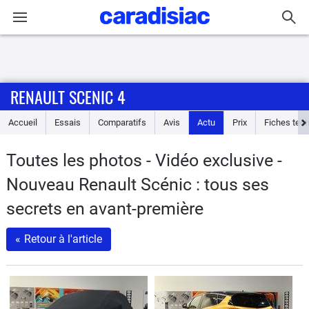
Connexion / Inscription
RENAULT SCENIC 4
Accueil
Accueil
Essais
Comparatifs
Avis
Actu
Prix
Fiches tec
Actu
Toutes les photos - Vidéo exclusive -
Essais
Nouveau Renault Scénic : tous ses
Guide
secrets en avant-première
d'achat
«
Retour à l'article
Electriques
Utilitaires