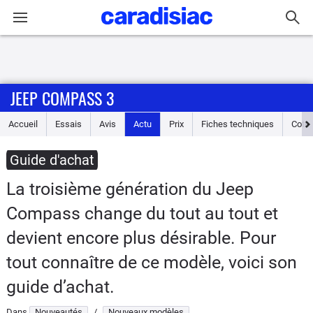
Connexion / Inscription
JEEP COMPASS 3
Accueil
Accueil
Essais
Avis
Actu
Prix
Fiches techniques
Cote
Actu
Guide d'achat
Essais
La troisième génération du Jeep
Guide
Compass change du tout au tout et
d'achat
devient encore plus désirable. Pour
Electriques
tout connaître de ce modèle, voici son
guide d’achat.
Utilitaires
Dans
Nouveautés
/
Nouveaux modèles