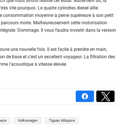
ch que nous avons réalisé cet essai. Autrement dit, la
ès vite pourquoi. Le quatre cylindres diesel allie
une consommation moyenne à peine supérieure à son petit
n parcours mixte. Malheureusement cette motorisation
ntégrale. Dommage. Il vous faudra investir dans la version
rouve une nouvelle fois. Il est facile à prendre en main,
 de base et c’est un excellent voyageur. La filtration des
mme l’acoustique à vitesse élevée.
pace
Volkswagen
Tiguan Allspace