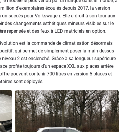
n
, le modèle le plus vendu par la marque dans le monde, a
5 million d'exemplaires écoulés depuis 2017, la version
à un succès pour Volkswagen. Elle a droit à son tour aux
oir des changements esthétiques mineurs visibles sur le
ière repensée et des feux à LED matriciels en option.
sse évolution est la commande de climatisation désormais
capacitif, qui permet de simplement poser la main dessus
 niveau 2 est enclenché. Grâce à sa longueur supérieure
pace profite toujours d’un espace XXL aux places arrière,
offre pouvant contenir 700 litres en version 5 places et
taires sont déployés.