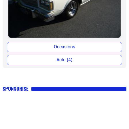
Occasions
Actu (4)
SPONSORISE