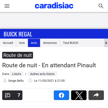
Connexion / Inscription
BUICK REGAL
Accueil
Accueil
Avis
Actu
Annonces
Tout
BUICK
Actu
Route de nuit
Essais
Route de nuit - En attendant Pinault
Guide
Dans
Loisirs
/
Autres actu loisirs
d'achat
Serge Bellu
Le 11/03/2021
à 21:00
Electriques
7
Utilitaires