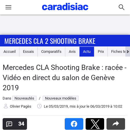
Connexion / Inscription
MERCEDES CLA 2 SHOOTING BRAKE
Accueil
Accueil
Essais
Comparatifs
Avis
Actu
Prix
Fiches tec
Actu
Mercedes CLA Shooting Brake : racée -
Essais
Vidéo en direct du salon de Genève
Guide
2019
d'achat
Dans
Nouveautés
/
Nouveaux modèles
Electriques
Olivier Pagès
Le 05/03/2019
, mis à jour
le 06/03/2019
à 10:02
Utilitaires
34