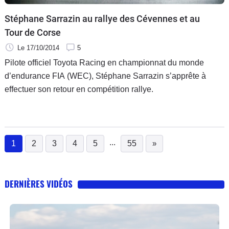
Stéphane Sarrazin au rallye des Cévennes et au
Tour de Corse
Le 17/10/2014
5
Pilote officiel Toyota Racing en championnat du monde
d’endurance FIA (WEC), Stéphane Sarrazin s’apprête à
effectuer son retour en compétition rallye.
...
1
2
3
4
5
55
»
(current)
DERNIÈRES VIDÉOS