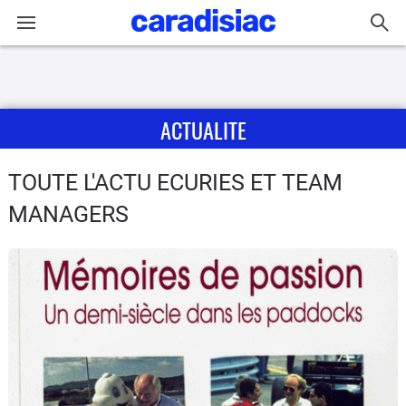
Connexion / Inscription
ACTUALITE
Accueil
Actu
TOUTE L'ACTU ECURIES ET TEAM
MANAGERS
Essais
Guide
d'achat
Electriques
Utilitaires