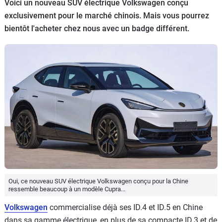
Voici un nouveau SUV électrique Volkswagen conçu
Flottes
exclusivement pour le marché chinois. Mais vous pourrez
Auto
bientôt l'acheter chez nous avec un badge différent.
Services
Forum
Moto
Marques
Oui, ce nouveau SUV électrique Volkswagen conçu pour la Chine
ressemble beaucoup à un modèle Cupra...
Volkswagen
commercialise déjà ses ID.4 et ID.5 en Chine
dans sa gamme électrique, en plus de sa compacte ID.3 et de