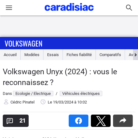
Connexion / Inscription
VOLKSWAGEN
Accueil
Accueil
Modèles
Essais
Fiches fiabilité
Comparatifs
Avis
Actu
Volkswagen Unyx (2024) : vous le
Essais
reconnaissez ?
Guide
Dans
Ecologie / Electrique
/
Véhicules électriques
d'achat
Cédric Pinatel
Le 19/03/2024
à 10:02
Electriques
21
Utilitaires