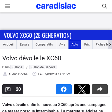
Connexion / Inscription
VOLVO XC60 (2E GENERATION)
Accueil
Accueil
Essais
Comparatifs
Avis
Actu
Prix
Fiches tec
Actu
Volvo dévoile le XC60
Essais
Dans
Salons
/
Salon de Genève
Guide
Audric Doche
Le 07/03/2017
à 11:22
d'achat
20
Electriques
Volvo dévoile enfin le nouveau XC60 après une campagne
Utilitaires
de teaser presque interminable. La marque suédoise ne