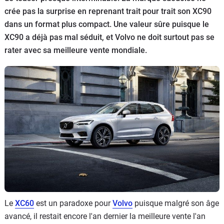
crée pas la surprise en reprenant trait pour trait son XC90
Flottes
Auto
dans un format plus compact. Une valeur sûre puisque le
XC90 a déjà pas mal séduit, et Volvo ne doit surtout pas se
Services
rater avec sa meilleure vente mondiale.
Forum
Moto
Marques
Le
XC60
est un paradoxe pour
Volvo
puisque malgré son âge
avancé, il restait encore l'an dernier la meilleure vente l'an