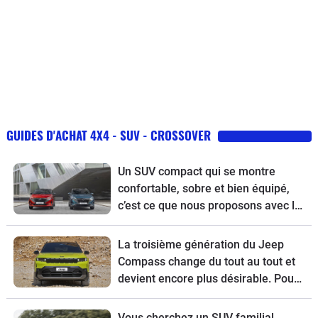
GUIDES D'ACHAT 4X4 - SUV - CROSSOVER
Un SUV compact qui se montre
confortable, sobre et bien équipé,
c’est ce que nous proposons avec le
guide d’achat du Nissan Qashqai
restylé.
La troisième génération du Jeep
Compass change du tout au tout et
devient encore plus désirable. Pour
tout connaître de ce modèle, voici
son guide d’achat.
Vous cherchez un SUV familial,