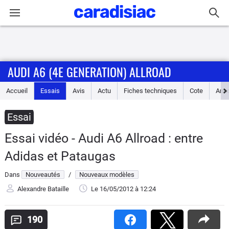
Connexion / Inscription
AUDI A6 (4E GENERATION) ALLROAD
Accueil
Accueil
Essais
Avis
Actu
Fiches techniques
Cote
Ann
Actu
Essai
Essais
Essai vidéo - Audi A6 Allroad : entre
Guide
Adidas et Pataugas
d'achat
Dans
Nouveautés
/
Nouveaux modèles
Electriques
Alexandre Bataille
Le 16/05/2012
à 12:24
Utilitaires
190