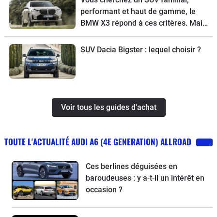
performant et haut de gamme, le
BMW X3 répond à ces critères. Mais
pour choisir la meilleure version,
suivez le guide.
SUV Dacia Bigster : lequel choisir ?
Voir tous les guides d'achat
TOUTE L'ACTUALITÉ AUDI A6 (4E GENERATION) ALLROAD
Ces berlines déguisées en
baroudeuses : y a-t-il un intérêt en
occasion ?