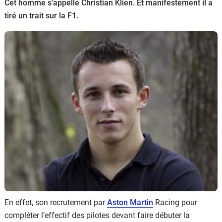
Cet homme s’appelle Christian Klien. Et manifestement il a
Flottes
tiré un trait sur la F1.
Auto
Services
Forum
Moto
Marques
En effet, son recrutement par
Aston Martin
Racing pour
compléter l’effectif des pilotes devant faire débuter la