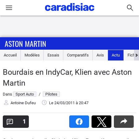
Connexion / Inscription
ASTON MARTIN
Accueil
Accueil
Modèles
Essais
Comparatifs
Avis
Actu
Fiches
Actu
Bourdais en IndyCar, Klien avec Aston
Essais
Martin
Guide
Dans
Sport Auto
/
Pilotes
d'achat
Antoine Dufeu
Le 24/03/2011
à 20:47
Electriques
1
Utilitaires