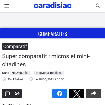
Connexion / Inscription
COMPARATIFS
Accueil
Actu
Comparatif
Super comparatif : micros et mini-
Essais
citadines
Guide
Dans
Nouveautés
/
Nouveaux modèles
d'achat
Paul Pellerin
Le 10/05/2011
à 10:00
Electriques
54
Utilitaires