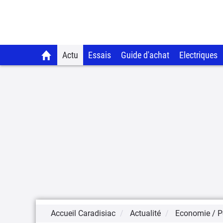
Actu
Essais
Guide d'achat
Electriques
Accueil Caradisiac
Actualité
Economie / Po