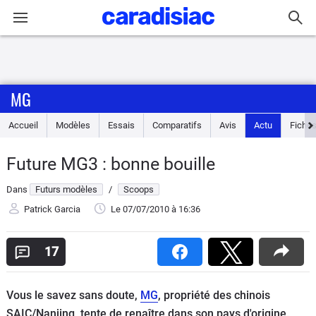
Connexion / Inscription
MG
Accueil
Accueil
Modèles
Essais
Comparatifs
Avis
Actu
Fiches
Actu
Future MG3 : bonne bouille
Essais
Dans
Futurs modèles
/
Scoops
Guide
Patrick Garcia
Le 07/07/2010
à 16:36
d'achat
17
Electriques
Vous le savez sans doute,
MG
, propriété des chinois
Utilitaires
SAIC/Nanjing, tente de renaître dans son pays d'origine.