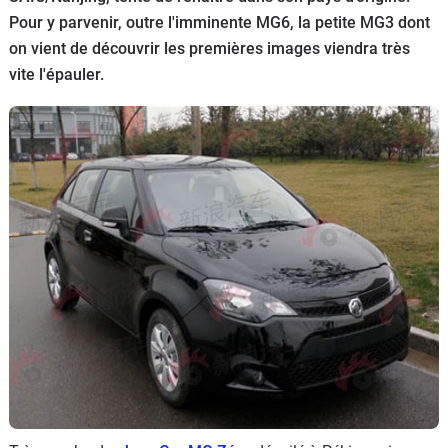
Pour y parvenir, outre l'imminente MG6, la petite MG3 dont
Flottes
Auto
on vient de découvrir les premières images viendra très
vite l'épauler.
Services
Forum
Moto
Marques