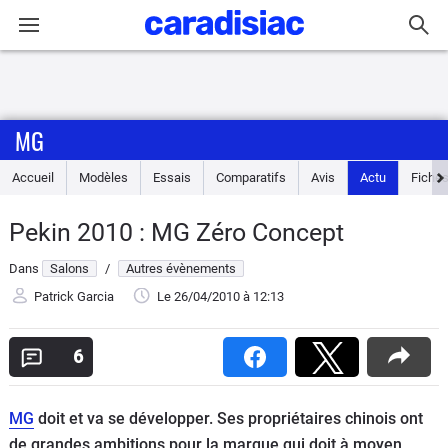
Connexion / Inscription
MG
Accueil
Accueil
Modèles
Essais
Comparatifs
Avis
Actu
Fiches
Actu
Pekin 2010 : MG Zéro Concept
Essais
Dans
Salons
/
Autres évènements
Guide
Patrick Garcia
Le 26/04/2010
à 12:13
d'achat
6
Electriques
MG
doit et va se développer. Ses propriétaires chinois ont
Utilitaires
de grandes ambitions pour la marque qui doit à moyen