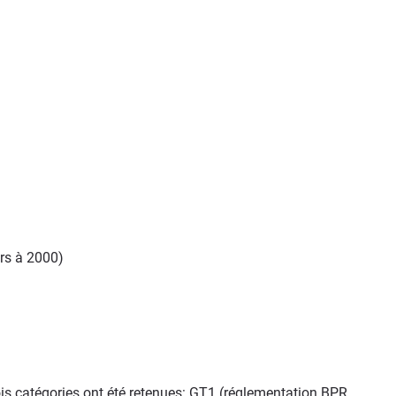
urs à 2000)
is catégories ont été retenues: GT1 (réglementation BPR