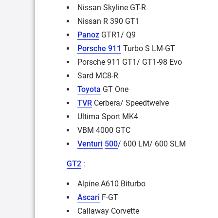
Nissan Skyline GT-R
Nissan R 390 GT1
Panoz
GTR1/ Q9
Porsche 911
Turbo S LM-GT
Porsche 911 GT1/ GT1-98 Evo
Sard MC8-R
Toyota
GT One
TVR
Cerbera/ Speedtwelve
Ultima Sport MK4
VBM 4000 GTC
Venturi
500
/ 600 LM/ 600 SLM
GT2
:
Alpine A610 Biturbo
Ascari
F-GT
Callaway Corvette