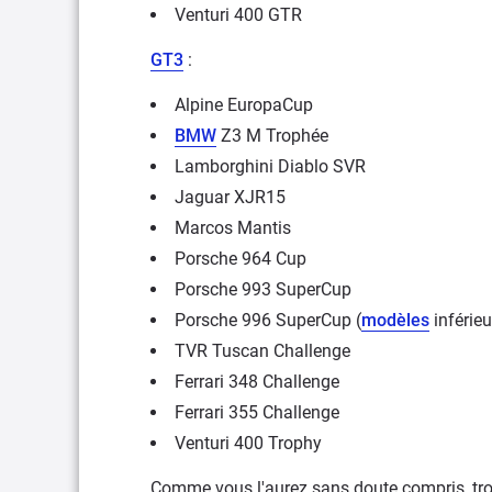
Venturi 400 GTR
GT3
:
Alpine EuropaCup
BMW
Z3 M Trophée
Lamborghini Diablo SVR
Jaguar XJR15
Marcos Mantis
Porsche 964 Cup
Porsche 993 SuperCup
Porsche 996 SuperCup (
modèles
inférie
TVR Tuscan Challenge
Ferrari 348 Challenge
Ferrari 355 Challenge
Venturi 400 Trophy
Comme vous l'aurez sans doute compris, tro