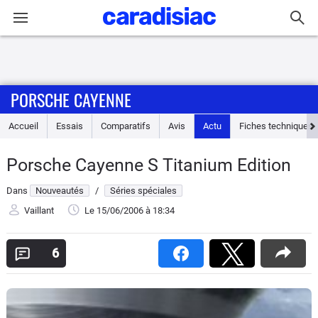
Connexion / Inscription
PORSCHE CAYENNE
Accueil
Accueil
Essais
Comparatifs
Avis
Actu
Fiches techniques
Actu
Porsche Cayenne S Titanium Edition
Essais
Dans
Nouveautés
/
Séries spéciales
Guide
Vaillant
Le 15/06/2006
à 18:34
d'achat
6
Electriques
Utilitaires