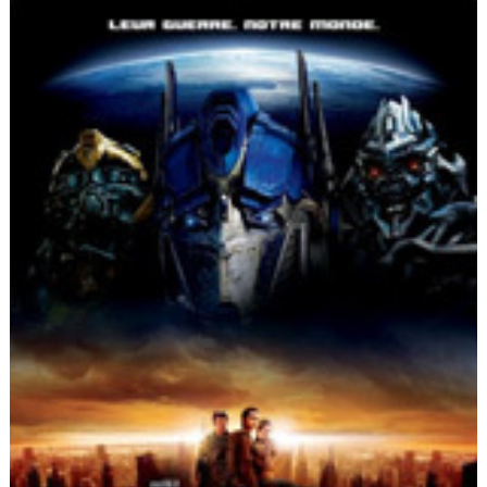
Flottes
Auto
Services
Forum
Moto
Marques