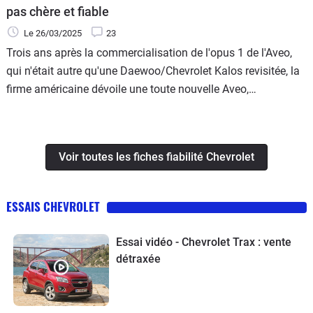
pas chère et fiable
Le 26/03/2025
23
Trois ans après la commercialisation de l'opus 1 de l'Aveo,
qui n'était autre qu'une Daewoo/Chevrolet Kalos revisitée, la
firme américaine dévoile une toute nouvelle Aveo,
entièrement repensée et toujours fabriquée en Corée du sud.
S'insérant dans le segment des citadines polyvalentes, elle
se mesure aux Citroën C3, Peugeot 207, Renault Clio et
Voir toutes les fiches fiabilité Chevrolet
Volkswagen Polo.
ESSAIS CHEVROLET
Essai vidéo - Chevrolet Trax : vente
détraxée