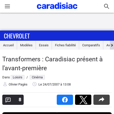
Connexion / Inscription
CHEVROLET
Accueil
Accueil
Modèles
Essais
Fiches fiabilité
Comparatifs
Avis
Actu
Transformers : Caradisiac présent à
Essais
l'avant-première
Guide
Dans
Loisirs
/
Cinéma
d'achat
Olivier Pagès
Le 24/07/2007
à 13:08
Electriques
8
Utilitaires