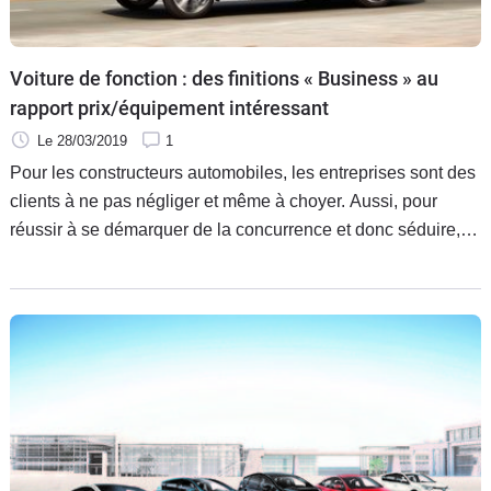
Flottes
Auto
Voiture de fonction : des finitions « Business » au
Services
rapport prix/équipement intéressant
Le 28/03/2019
1
Forum
Pour les constructeurs automobiles, les entreprises sont des
clients à ne pas négliger et même à choyer. Aussi, pour
Moto
réussir à se démarquer de la concurrence et donc séduire,
plusieurs marques ont créé des finitions spécifiques
Marques
nommées « Business » et généralement réservées aux
sociétés. Sont-elles intéressantes ? Que contiennent-elles ?