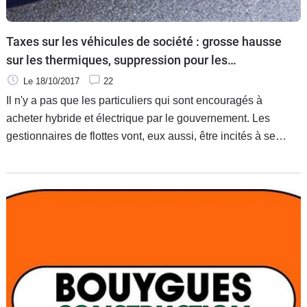
Taxes sur les véhicules de société : grosse hausse
sur les thermiques, suppression pour les
électriques
Le 18/10/2017
22
Il n'y a pas que les particuliers qui sont encouragés à
acheter hybride et électrique par le gouvernement. Les
gestionnaires de flottes vont, eux aussi, être incités à se
tourner vers ces motorisations avec un nouveau barème de
la TVS qui fait flamber les prix sur les thermiques, tandis
qu'elle disparaît carrément pour les électriques et hybrides
rechargeables.