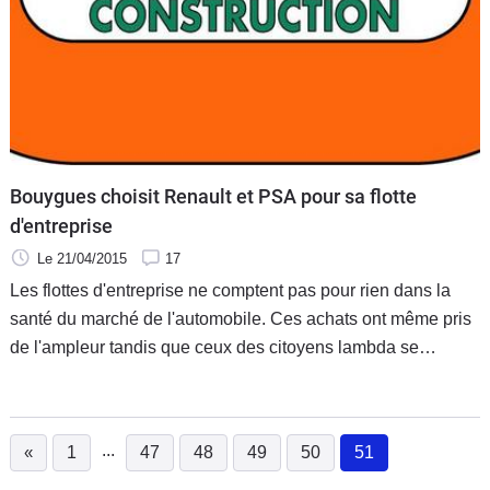
Bouygues choisit Renault et PSA pour sa flotte
d'entreprise
Le 21/04/2015
17
Les flottes d'entreprise ne comptent pas pour rien dans la
santé du marché de l'automobile. Ces achats ont même pris
de l'ampleur tandis que ceux des citoyens lambda se
faisaient plus rares. On rappellera, qu'en 2014, les ventes de
véhicules particuliers à destination des entreprises ont
augmenté de 6,23% par rapport à 2013, passant de 365.415
...
«
1
47
48
49
50
51
à 388.165 unités. Pendant ce temps, 940.000
(current)
immatriculations étaient réalisée par les particuliers. Si bien