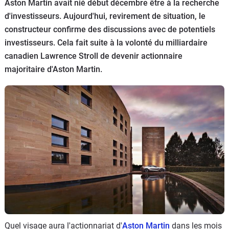
Aston Martin avait nié début décembre être à la recherche
Flottes
d'investisseurs. Aujourd'hui, revirement de situation, le
Auto
constructeur confirme des discussions avec de potentiels
investisseurs. Cela fait suite à la volonté du milliardaire
Services
canadien Lawrence Stroll de devenir actionnaire
majoritaire d'Aston Martin.
Forum
Moto
Marques
Quel visage aura l'actionnariat d'
Aston Martin
dans les mois