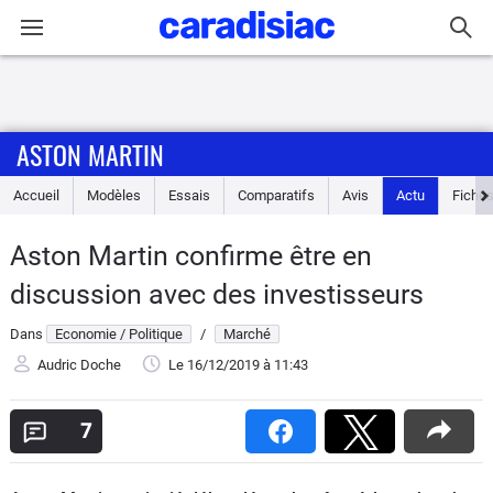
Connexion / Inscription
ASTON MARTIN
Accueil
Accueil
Modèles
Essais
Comparatifs
Avis
Actu
Fiches
Actu
Aston Martin confirme être en
Essais
discussion avec des investisseurs
Guide
Dans
Economie / Politique
/
Marché
d'achat
Audric Doche
Le 16/12/2019
à 11:43
Electriques
7
Utilitaires