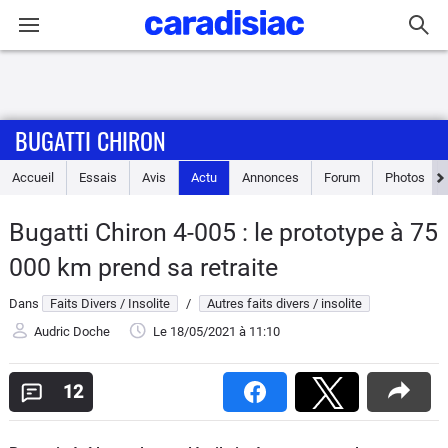
Connexion / Inscription
BUGATTI CHIRON
Accueil
Accueil
Essais
Avis
Actu
Annonces
Forum
Photos
Actu
Bugatti Chiron 4-005 : le prototype à 75
Essais
000 km prend sa retraite
Guide
Dans
Faits Divers / Insolite
/
Autres faits divers / insolite
d'achat
Audric Doche
Le 18/05/2021
à 11:10
Electriques
12
Utilitaires