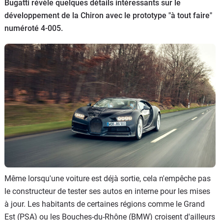
Bugatti révèle quelques détails intéressants sur le
Flottes
développement de la Chiron avec le prototype "à tout faire"
Auto
numéroté 4-005.
Services
Forum
Moto
Marques
Même lorsqu'une voiture est déjà sortie, cela n'empêche pas
le constructeur de tester ses autos en interne pour les mises
à jour. Les habitants de certaines régions comme le Grand
Est (PSA) ou les Bouches-du-Rhône (BMW) croisent d'ailleurs