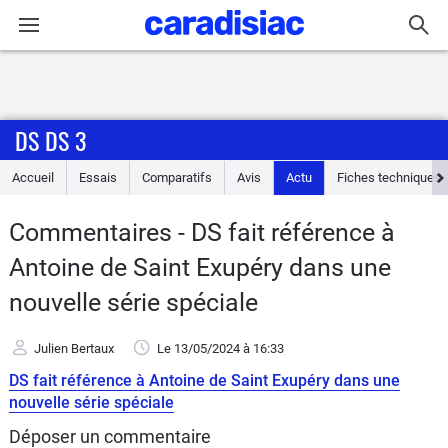
Connexion / Inscription
DS DS 3
Accueil
Accueil
Essais
Comparatifs
Avis
Actu
Fiches techniques
Actu
Commentaires - DS fait référence à
Essais
Antoine de Saint Exupéry dans une
Guide
nouvelle série spéciale
d'achat
Julien Bertaux
Le 13/05/2024
à 16:33
Electriques
DS fait référence à Antoine de Saint Exupéry dans une
nouvelle série spéciale
Utilitaires
Déposer un commentaire