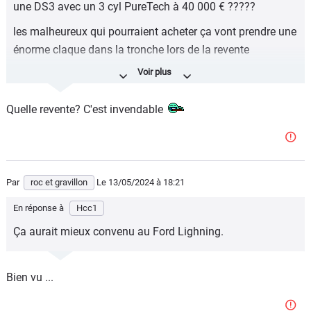
une DS3 avec un 3 cyl PureTech à 40 000 € ?????
les malheureux qui pourraient acheter ça vont prendre une
énorme claque dans la tronche lors de la revente
compte tenu de la grosse décote des DS en général et de
la DS3 en particulier !!!!
Quelle revente? C'est invendable
Par
roc et gravillon
Le 13/05/2024
à 18:21
En réponse à
Hcc1
Ça aurait mieux convenu au Ford Lighning.
Bien vu ...