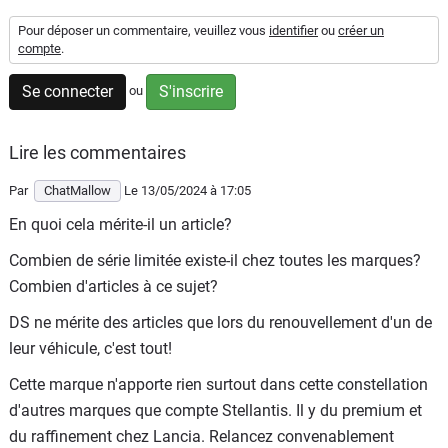
Flottes
Pour déposer un commentaire, veuillez vous
identifier
ou
créer un
Auto
compte
.
Se connecter
S'inscrire
ou
Services
Forum
Lire les commentaires
Par
ChatMallow
Le 13/05/2024
à 17:05
Moto
En quoi cela mérite-il un article?
Marques
Combien de série limitée existe-il chez toutes les marques?
Combien d'articles à ce sujet?
DS ne mérite des articles que lors du renouvellement d'un de
leur véhicule, c'est tout!
Cette marque n'apporte rien surtout dans cette constellation
d'autres marques que compte Stellantis. Il y du premium et
du raffinement chez Lancia. Relancez convenablement