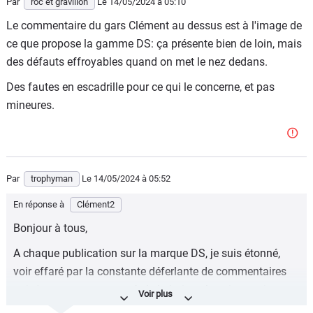
Par
roc et gravillon
Le 14/05/2024
à 05:10
Le commentaire du gars Clément au dessus est à l'image de
ce que propose la gamme DS: ça présente bien de loin, mais
des défauts effroyables quand on met le nez dedans.
Des fautes en escadrille pour ce qui le concerne, et pas
mineures.
Par
trophyman
Le 14/05/2024
à 05:52
En réponse à
Clément2
Bonjour à tous,
A chaque publication sur la marque DS, je suis étonné,
voir effaré par la constante déferlante de commentaires
qui s'apparente presque à de la haine. Je vois aussi un
certain manque d'objectivité. Est ce la marque vous a fait