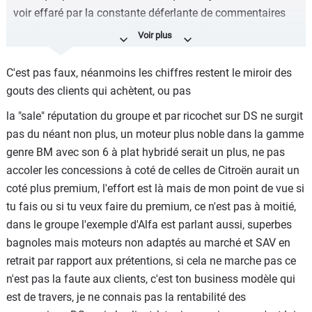
voir effaré par la constante déferlante de commentaires
famille dont un de 2015 qui est sensé être le pire.
qui s'apparente presque à de la haine. Je vois aussi un
En revanche, si vous le suivez (courroie tout les 6 ans et
certain manque d'objectivité. Est ce la marque vous a fait
vidange tous les ans) il n'y pas de raison de s'en inquiéter.
quelque chose, personnellement ?
C'est pas faux, néanmoins les chiffres restent le miroir des
- quand bien même il viendrai un problème : votre moteur
gouts des clients qui achètent, ou pas
Je ne suis pas rémunéré par DS pour dire ce qui va suivre.
est garanti 10 ans ou 175000 km, et je parle d'une
Et je ne suis assez critique sur :
la "sale" réputation du groupe et par ricochet sur DS ne surgit
garantie constructeur, sur tous les véhicules neufs.
pas du néant non plus, un moteur plus noble dans la gamme
- le temps que Stellantis met pour réagir sur certains
Évidemment, si vous faite l'entretien, cela va sans dire.
genre BM avec son 6 à plat hybridé serait un plus, ne pas
sujets
Même hors réseau. Pièce et main d'œuvre. A 100%. Quel
accoler les concessions à coté de celles de Citroën aurait un
constructeur assume ceci aujourd’hui ?
- L’arrivée beaucoup trop tardives de l’Hybride sur DS 3 /
coté plus premium, l'effort est là mais de mon point de vue si
DS 4 qui explique la baisse de commandes sur ces
- si néanmoins, malgré ceci, vous ne voulez pas de
tu fais ou si tu veux faire du premium, ce n'est pas à moitié,
modèle
courroie "humide" : DS 3 essence 100 ch = chaîne de
dans le groupe l'exemple d'Alfa est parlant aussi, superbes
distribution ; DS 3 Hybride = chaîne de distribution, tout
- également sur le positionnement tarifaire de certains
bagnoles mais moteurs non adaptés au marché et SAV en
comme DS 4 hybride. Ces moteurs Hybride n’ont plus que
produits de la gamme.
retrait par rapport aux prétentions, si cela ne marche pas ce
40% de commun avec les anciennes version 1.2 EB2 dit
n'est pas la faute aux clients, c'est ton business modèle qui
Néanmoins :
« Puretech ».
est de travers, je ne connais pas la rentabilité des
- le 1.2 Puretech est un moteur sensible nécessitant un