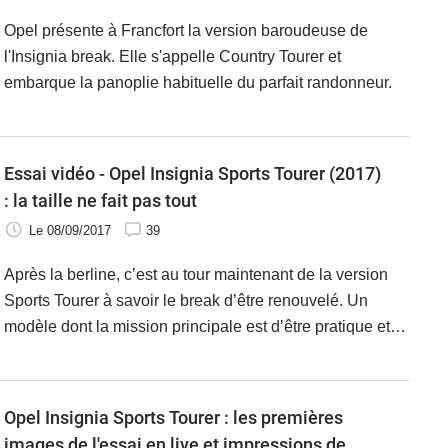
Opel présente à Francfort la version baroudeuse de
l'Insignia break. Elle s'appelle Country Tourer et
embarque la panoplie habituelle du parfait randonneur.
Essai vidéo - Opel Insignia Sports Tourer (2017)
: la taille ne fait pas tout
Le 08/09/2017
39
Après la berline, c’est au tour maintenant de la version
Sports Tourer à savoir le break d’être renouvelé. Un
modèle dont la mission principale est d’être pratique et
accueillant comme tout break familial. Avec une longueur
de près de 5 mètres, l’Insignia Sports Tourer promet
beaucoup. Va-ton être déçu ? Réponse avec l’essai du
Opel Insignia Sports Tourer : les premières
diesel le plus puissant : le 2.0 CDTI 170 ch.
images de l'essai en live et impressions de