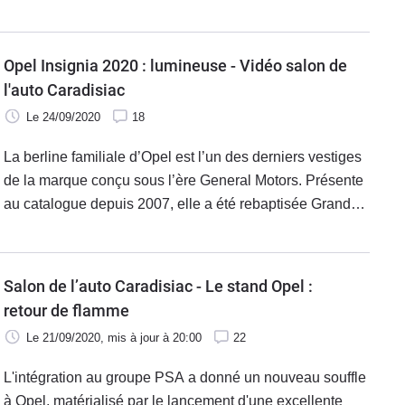
(dont un break). Ce segment est tout bonnement sinistré,
depuis la mode des SUV. Mais la plupart des marques
généralistes continuent de proposer un modèle, et
Opel Insignia 2020 : lumineuse - Vidéo salon de
restylent les modèles existants, même lorsqu'ils sont
l'auto Caradisiac
voués à disparaître. Alors parmi les propositions sur le
Le 24/09/2020
18
marché, laquelle faut-il choisir ? Les réponses de nos
journalistes.
La berline familiale d’Opel est l’un des derniers vestiges
de la marque conçu sous l’ère General Motors. Présente
au catalogue depuis 2007, elle a été rebaptisée Grand
Sport en 2013, lors de son renouvellement. Pour tout
connaître de l’Opel Insignia exposée à l'occasion de
notre salon automobile, consultez note guide.
Salon de l’auto Caradisiac - Le stand Opel :
retour de flamme
Le 21/09/2020
, mis à jour
à 20:00
22
L'intégration au groupe PSA a donné un nouveau souffle
à Opel, matérialisé par le lancement d'une excellente