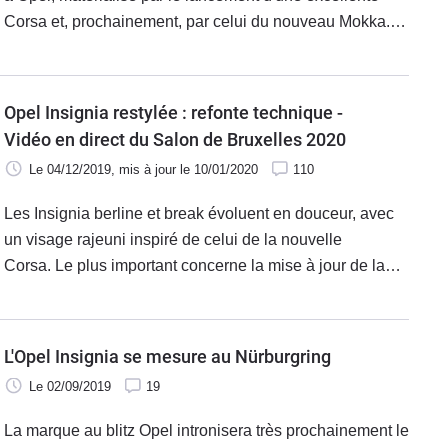
Corsa et, prochainement, par celui du nouveau Mokka.
Cinq modèles de la marque ont été réunis à l'occasion
du premier salon Caradisiac, de la nouvelle Corsa
électrique à l'Insignia tout juste retylée.
Opel Insignia restylée : refonte technique -
Vidéo en direct du Salon de Bruxelles 2020
Le 04/12/2019
, mis à jour
le 10/01/2020
110
Les Insignia berline et break évoluent en douceur, avec
un visage rajeuni inspiré de celui de la nouvelle
Corsa. Le plus important concerne la mise à jour de la
gamme de motorisations.
L'Opel Insignia se mesure au Nürburgring
Le 02/09/2019
19
La marque au blitz Opel intronisera très prochainement le