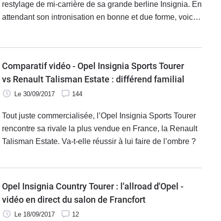
restylage de mi-carrière de sa grande berline Insignia. En
attendant son intronisation en bonne et due forme, voici
quelques séquences du modèle en action via ses
carrosseries trois volumes et break sur la boucle nord du
Nürburgring.
Comparatif vidéo - Opel Insignia Sports Tourer
vs Renault Talisman Estate : différend familial
Le 30/09/2017
144
Tout juste commercialisée, l’Opel Insignia Sports Tourer
rencontre sa rivale la plus vendue en France, la Renault
Talisman Estate. Va-t-elle réussir à lui faire de l’ombre ?
Opel Insignia Country Tourer : l'allroad d'Opel -
vidéo en direct du salon de Francfort
Le 18/09/2017
12