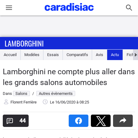
Connexion / Inscription
LAMBORGHINI
Accueil
Accueil
Modèles
Essais
Comparatifs
Avis
Actu
Fiches
Actu
Lamborghini ne compte plus aller dans
Essais
les grands salons automobiles
Guide
Dans
Salons
/
Autres évènements
d'achat
Florent Ferrière
Le 16/06/2020
à 08:25
Electriques
44
Utilitaires