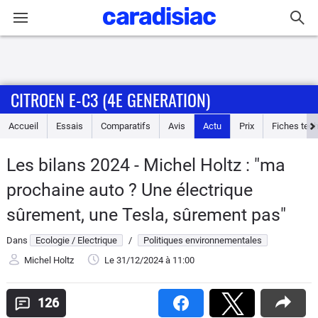
Connexion / Inscription
CITROEN E-C3 (4E GENERATION)
Accueil
Accueil
Essais
Comparatifs
Avis
Actu
Prix
Fiches tec
Actu
Les bilans 2024 - Michel Holtz : "ma
Essais
prochaine auto ? Une électrique
Guide
sûrement, une Tesla, sûrement pas"
d'achat
Dans
Ecologie / Electrique
/
Politiques environnementales
Electriques
Michel Holtz
Le 31/12/2024
à 11:00
Utilitaires
126