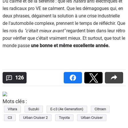
Du calme et de la sérénité : que les
haters
anti électriques et
les radicaux pro VE se calment. Que les démagogues qui, en
deux phrases, dégainent la solution à une crise industrielle
de l'automobile complexe, prennent le temps de réfléchir. Que
les rois du
"c'était mieux avant"
regardent bien dans leur rétro
pour vérifier que c'était vraiment mieux. Et surtout, que tout le
monde passe
une bonne et même excellente année.
126
Mots clés :
Vitara
Suzuki
E-c3 (4e Generation)
Citroen
C3
Urban Cruiser 2
Toyota
Urban Cruiser