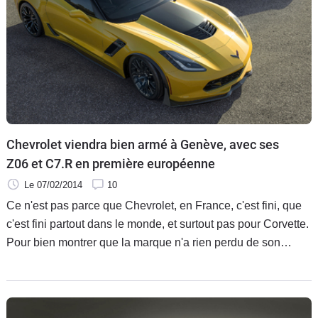
Chevrolet viendra bien armé à Genève, avec ses
Z06 et C7.R en première européenne
Le 07/02/2014
10
Ce n'est pas parce que Chevrolet, en France, c'est fini, que
c'est fini partout dans le monde, et surtout pas pour Corvette.
Pour bien montrer que la marque n'a rien perdu de son
mordant, elle présentera à Genève les versions les plus
radicales de sa dernière née, la Stingray. À savoir la Z06, et
la C7.R de piste, et on a désormais une photo des deux
réunies, avec quelques infos techniques supplémentaires.