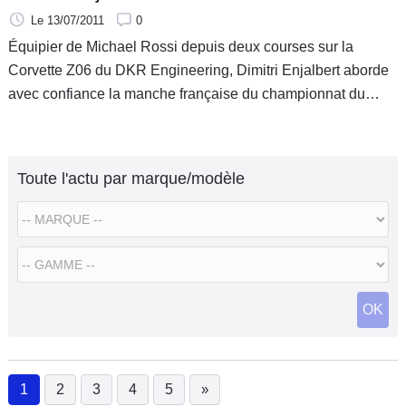
Le 13/07/2011
0
Équipier de Michael Rossi depuis deux courses sur la
Corvette Z06 du DKR Engineering, Dimitri Enjalbert aborde
avec confiance la manche française du championnat du
monde FIA GT1.
Toute l'actu par marque/modèle
OK
1
2
3
4
5
»
(current)