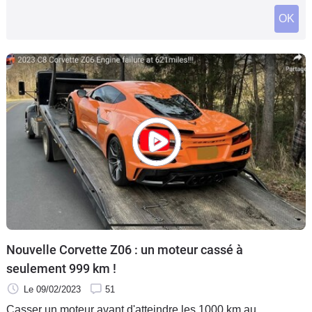
Flottes
OK
Auto
Services
Forum
Moto
Marques
Nouvelle Corvette Z06 : un moteur cassé à
seulement 999 km !
Le 09/02/2023
51
Casser un moteur avant d'atteindre les 1000 km au