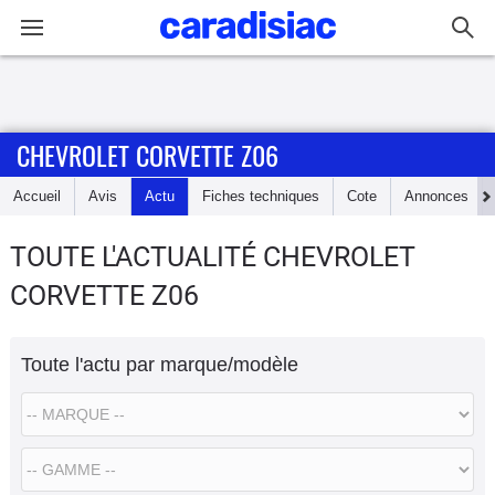
Connexion / Inscription
CHEVROLET CORVETTE Z06
Accueil
Accueil
Avis
Actu
Fiches techniques
Cote
Annonces
Actu
TOUTE L'ACTUALITÉ CHEVROLET
Essais
CORVETTE Z06
Guide
d'achat
Toute l'actu par marque/modèle
Electriques
Utilitaires