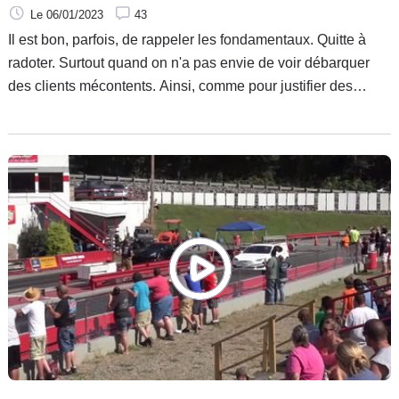
Le 06/01/2023
43
Il est bon, parfois, de rappeler les fondamentaux. Quitte à
radoter. Surtout quand on n'a pas envie de voir débarquer
des clients mécontents. Ainsi, comme pour justifier des
indications du manuel d'utilisation, Chevrolet a décidé
d'expliquer en vidéo pourquoi il ne faut prendre d'emblée
8 500 tr/mn avec sa Corvette Z06 ! Au cas où certains
décérébrés auraient envie de le faire…