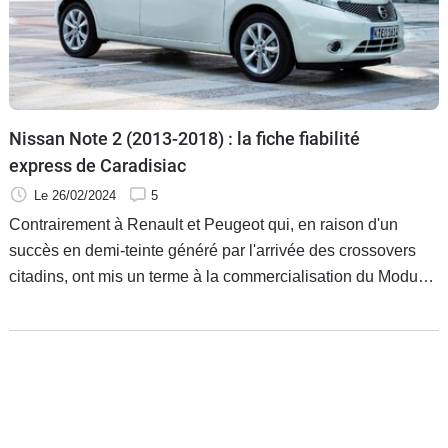
Flottes
Auto
Services
Nissan Note 2 (2013-2018) : la fiche fiabilité
Forum
express de Caradisiac
Le 26/02/2024
5
Moto
Contrairement à Renault et Peugeot qui, en raison d'un
succès en demi-teinte généré par l'arrivée des crossovers
Marques
citadins, ont mis un terme à la commercialisation du Modus
et de la 1007, Nissan persiste et signe en lançant en
juillet 2013 la seconde génération de Note.