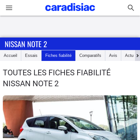
Connexion / Inscription
NISSAN NOTE 2
Accueil
Accueil
Essais
Fiches fiabilité
Comparatifs
Avis
Actu
Actu
TOUTES LES FICHES FIABILITÉ
Essais
NISSAN NOTE 2
Guide
d'achat
Electriques
Utilitaires