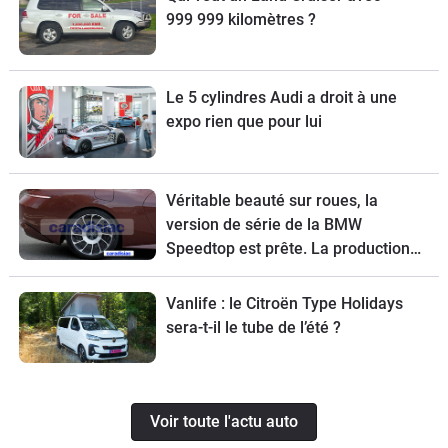
999 999 kilomètres ?
Le 5 cylindres Audi a droit à une
expo rien que pour lui
Véritable beauté sur roues, la
version de série de la BMW
Speedtop est prête. La production
de ce break de chasse sera limitée à
70 exemplaires.
Vanlife : le Citroën Type Holidays
sera-t-il le tube de l’été ?
Voir toute l'actu auto