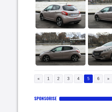
«
1
2
3
4
5
6
»
(current)
SPONSORISE