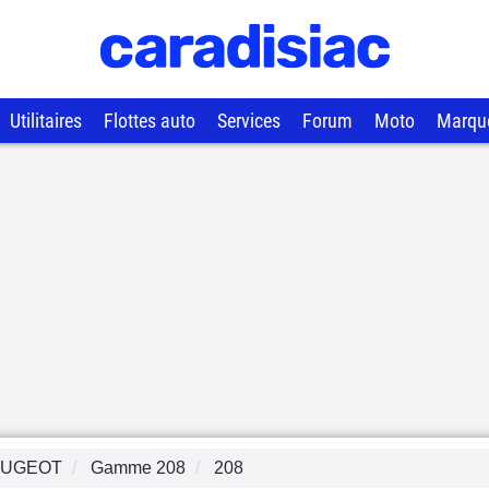
Utilitaires
Flottes auto
Services
Forum
Moto
Marqu
EUGEOT
Gamme
208
208