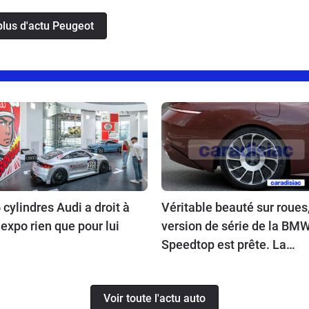
plus d'actu Peugeot
 cylindres Audi a droit à
Véritable beauté sur roues,
expo rien que pour lui
version de série de la BM
Speedtop est prête. La
production de ce break de
chasse sera limitée à 70
Voir toute l'actu auto
exemplaires.