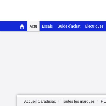
Actu
Essais
Guide d'achat
Electriques
Accueil Caradisiac
Toutes les marques
P