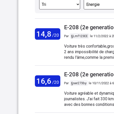
E-208 (2e generati
14,8
/20
Par
§Lmf123EE
le
11/2/2022 à 
Voiture très confortable,gr
2 ans impossibilité de char
rendu l’âme,comme la premièr
véhicule immobilisé depuis 
pièce,fini Peugeot !
E-208 (2e generati
16,6
/20
Par
§ser273by
le
10/11/2022 à 
Voiture agréable et dynami
journalistes. J’ai fait 330 k
avec des bonnes conditions 
et silencieuse. La finition G