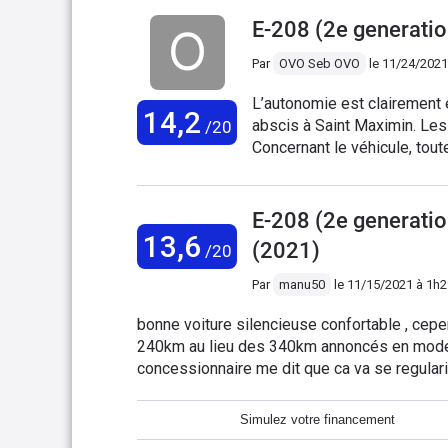
panoramique est toujours u
E-208 (2e generati
Par
OVO Seb OVO
le
11/24/2021
L’autonomie est clairement
14,2
abscis à Saint Maximin. Le
/20
Concernant le véhicule, tou
moteur. J’en ai roulé 3 et l
d’autres plus coupleuses. L
de 240km, 180km pour une co
E-208 (2e generati
Sachant que je fais du 7l/
13,6
(2021)
/20
conduite normale. Si vous fa
Par
manu50
le
11/15/2021 à 1h2
bonne voiture silencieuse confortable , cep
240km au lieu des 340km annoncés en mode ec
concessionnaire me dit que ca va se regularise
septique car pour ma twingo electrique j'ai 
170 km réel
Simulez votre financement