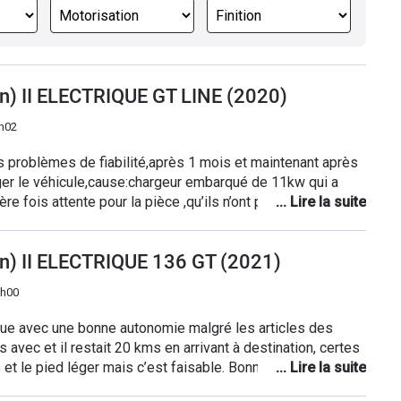
on) II ELECTRIQUE GT LINE (2020)
2h02
os problèmes de fiabilité,après 1 mois et maintenant après
ger le véhicule,cause:chargeur embarqué de 11kw qui a
e fois attente pour la pièce ,qu’ils n’ont pas en stock,et
1 mois. Après appel de la concession,ils attendent la
on) II ELECTRIQUE 136 GT (2021)
6h00
que avec une bonne autonomie malgré les articles des
ms avec et il restait 20 kms en arrivant à destination, certes
et le pied léger mais c’est faisable. Bonne tenue de route
t est agréable mais il faudrait les sièges chauffants, le toit