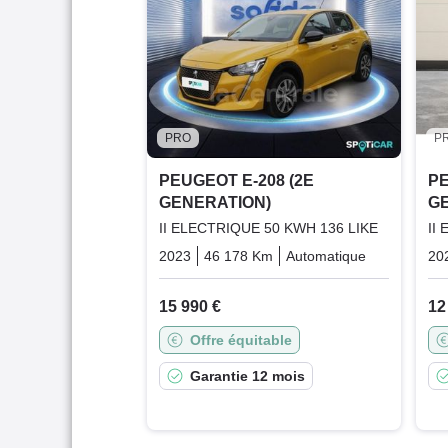
PRO
P
PEUGEOT E-208 (2E
PE
GENERATION)
G
II ELECTRIQUE 50 KWH 136 LIKE
II
2023
46 178 Km
Automatique
Electric
20
15 990 €
12
Offre équitable
Garantie 12 mois