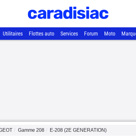
Utilitaires
Flottes auto
Services
Forum
Moto
Marqu
GEOT
Gamme
208
E-208 (2E GENERATION)