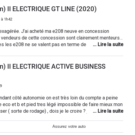
ne impression d’espace.
on) II ELECTRIQUE GT LINE (2020)
 à 1h42
 exagérée. J’ai acheté ma e208 neuve en concession
s vendeurs de cette concession sont clairement menteurs…
tes les e208 ne se valent pas en terme de puissance
es comportements sont différents. Certaines sont douces,
’autonomie pour une conduite économique se situe autour
nduite normale, j’ai pas osé la conduite plus sportive.
on) II ELECTRIQUE ACTIVE BUSINESS
100km avec un SUV ou 5l/100km avec une citadine en
ites du périurbain
9
endant côté autonomie on est très loin du compte a peine
o et b et pied tres légé impossible de faire mieux mon
r ( sorte de rodage) , dois je le croire ? je suis très
pas eu besoin de rodage 180km annoncé et j'ai entre 160 et
Assurez votre auto