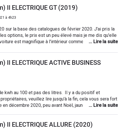
on) II ELECTRIQUE GT (2019)
21 à 4h23
 sur la base des catalogues de février 2020. J'ai pris la
 les options, le prix est un peu élevé mais je me dis qu'elle
t magnifique à l'intérieur comme à l'extérieur,
u gonflée par rapport à l'autonomie réelle. Pour une
utôt compter entre 200 et 240km pour une charge complète.
on) II ELECTRIQUE ACTIVE BUSINESS
 de kwh au 100 et pas des litres. Il y a du positif et
ropriétaires, veuillez lire jusqu'à la fin, cela vous sera fort
le en décembre 2020, peu avant Noël, jaune faro édition
dar et caméra arrière, chargeur embarqué de 11kw (option
hauffants. Voilà pour la configuration. De ma première
on) II ELECTRIQUE ALLURE (2020)
uipe Peugeot Saint Maximin Abcis s'est montré très pro (tout