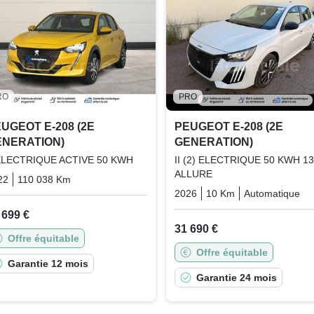
RO
PRO
UGEOT E-208 (2E
PEUGEOT E-208 (2E
ENERATION)
GENERATION)
 ELECTRIQUE ACTIVE 50 KWH
II (2) ELECTRIQUE 50 KWH 1
ALLURE
22
110 038 Km
Automatique
Electric
2026
10 Km
Automatique
E
 699 €
31 690 €
Offre équitable
Offre équitable
Garantie 12 mois
Garantie 24 mois