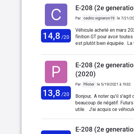
E-208 (2e generati
Par
cedric.vigneron19
le
7/21/20
Véhicule acheté en mars 2020
14,8
finition GT pour avoir toutes
/20
est plutôt bien équipée. La voiture es
l'autonomie donnée est un pe
utilisation mixte il faut pl
E-208 (2e generati
(2020)
Par
Piloter
le
5/19/2021 à 1h32
13,8
/20
Bonjour, A noter qu'il s'agit
beaucoup de négatif. Futurs p
utile. J'ai acquis ce véhicu
active business, options ra
très importante) et sièges c
E-208 (2e generati
visite à l'acquisition, l'éq