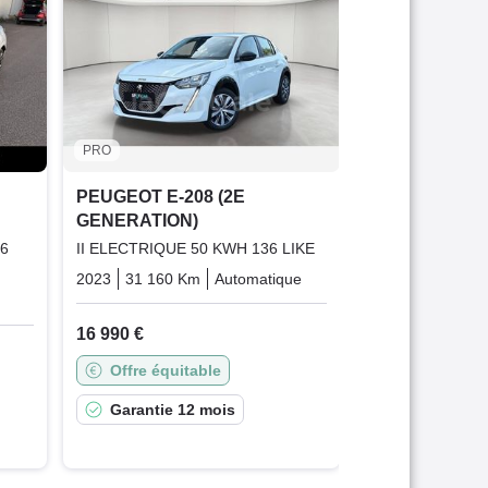
GENERATION
II ELECTRIQUE
MY21 50 KWH
2022
94 000 K
14 890 €
PRO
Offre équit
PEUGEOT E-208 (2E
GENERATION)
Garantie 1
36
II ELECTRIQUE 50 KWH 136 LIKE
2023
31 160 Km
Automatique
Electric
lectric
16 990 €
Offre équitable
Garantie 12 mois