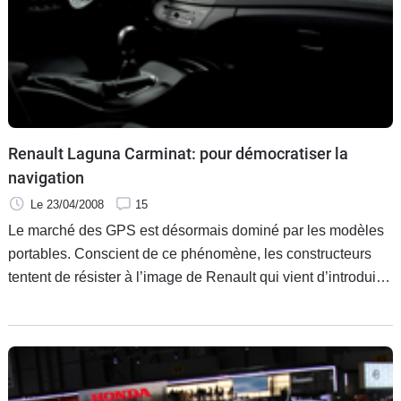
Flottes
Auto
Services
Forum
Renault Laguna Carminat: pour démocratiser la
navigation
Moto
Le 23/04/2008
15
Marques
Le marché des GPS est désormais dominé par les modèles
portables. Conscient de ce phénomène, les constructeurs
tentent de résister à l’image de Renault qui vient d’introduire
une nouvelle finition dans sa gamme Laguna dénommée
Carminat.