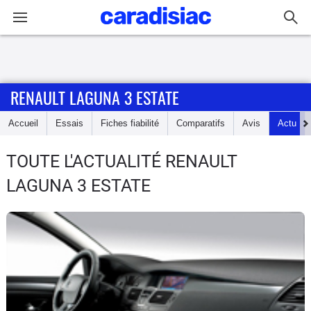
Connexion / Inscription
RENAULT LAGUNA 3 ESTATE
Accueil
Accueil
Essais
Fiches fiabilité
Comparatifs
Avis
Actu
Actu
TOUTE L'ACTUALITÉ RENAULT
Essais
LAGUNA 3 ESTATE
Guide
d'achat
Electriques
Utilitaires