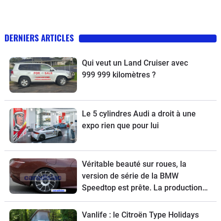
DERNIERS ARTICLES
Qui veut un Land Cruiser avec
999 999 kilomètres ?
Le 5 cylindres Audi a droit à une
expo rien que pour lui
Véritable beauté sur roues, la
version de série de la BMW
Speedtop est prête. La production
de ce break de chasse sera limitée à
70 exemplaires.
Vanlife : le Citroën Type Holidays