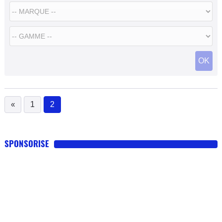
OK
«
1
2
(current)
SPONSORISE