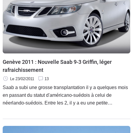
Flottes
Auto
Services
Forum
Moto
Genève 2011 : Nouvelle Saab 9-3 Griffin, léger
rafraichissement
Marques
Le 23/02/2011
13
Saab a subi une grosse transplantation il y a quelques mois
en passant du statut d'américano-suédois à celui de
néerlando-suédois. Entre les 2, il y a eu une petite
expérience de mort imminente, ce qui fait que chaque
nouvelle annonce de la part du constructeur est accueillie
avec joie. Même lorsque c'est pour nous vendre une 9-3