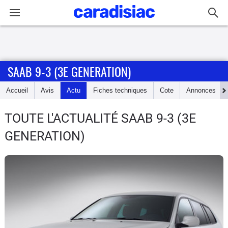
Connexion / Inscription
SAAB 9-3 (3E GENERATION)
Accueil
Accueil
Avis
Actu
Fiches techniques
Cote
Annonces
Actu
TOUTE L'ACTUALITÉ SAAB 9-3 (3E
Essais
GENERATION)
Guide
d'achat
Electriques
Utilitaires