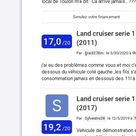
local de Toulon m'a dit : Ca arrive jamais....
J15 il y a eu un rappel de TOYOTA pour le 
panne...Fiabilité décevante Je déconseille ce
se bouchaient. Suite au prochain épisode...
Toyota.
Simulez votre financement
Land cruiser serie
17,0
(2011)
/20
Par
§rai327Bm
le
3/30/2020 à 9
j'ai eu des problèmes comme vous et moi c'éta
dessous du véhicule coté gauche ,les fils s'arr
consommation jamais en dessous des 11l à pa
heure . Pour le confort très bon pour un barou
Land cruiser serie
(2017)
Par
Sylvestre38
le
12/5/2019 à 
19,2
/20
Vehicule de démonstration en