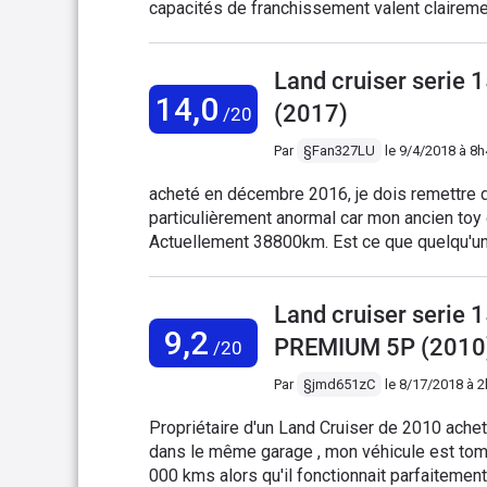
capacités de franchissement valent clairement
mais pas top pour relancer à 110 ou 130.
Land cruiser serie
14,0
(2017)
/20
Par
§Fan327LU
le
9/4/2018 à 8h
acheté en décembre 2016, je dois remettre de l'huile tous les 7000kms.. Je trouve cela
particulièrement anormal car mon ancien toy de 2
Actuellement 38800km. Est ce que quelqu'un
lors de longs trajets, seul bémol ce toy est l
angle mort à droite
Land cruiser serie
9,2
PREMIUM 5P (2010
/20
Par
§jmd651zC
le
8/17/2018 à 
Propriétaire d'un Land Cruiser de 2010 ache
dans le même garage , mon véhicule est to
000 kms alors qu'il fonctionnait parfaitemen