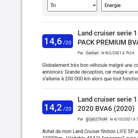
Land cruiser serie
14,6
PACK PREMIUM BVA
/20
Par
Gartian
le
8/2/2021 à 7h24
Globalement très bon véhicule malgré une consommation élevée et surtout trop loin des chifres
annoncés. Grande deception, car malgré un entretien en concession depuis l'achat, voyant moteur qui
s'allume à 200 000 km alors que tout fonctionnait très bien. Diagnostic donne le changement des
Land cruiser serie 
14,2
2020 BVA6 (2020)
/20
Par
§Cyb273cM
le
6/13/2021 à 
Achat de mon Land Cruiser finition LIFE 5P 