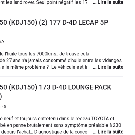
 les land rover. Seul point négatif les 177ch suffisant
 150 (KDJ150) (2) 177 D-4D LECAP 5P
49
7 ans n'a jamais consommé d'huile entre les vidanges.
 a le même problème ? Le véhicule est très confortable
ong et ce n'est pas toujours facile de se garer en épi car
 150 (KDJ150) 173 D-4D LOUNGE PACK
)
2h45
té neuf et toujours entretenu dans le réseau TOYOTA et
mbé en panne brutalement sans symptôme préalable à 230
t depuis l'achat... Diagnostique de la concession moteur HS