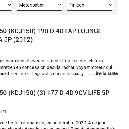
 150 (KDJ150) 190 D-4D FAP LOUNGE
 5P (2012)
injecteurs. Cela remet en question la fiabilité de véhicule, surtout si on s'aventure en dehors des routes
150 (KDJ150) (3) 177 D-4D 9CV LIFE 5P
7h43
avec boite automatique, en septembre 2020. A ce jour