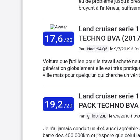
eu de problème jusqu'à prés
bruyant à l'intérieur, suff
les dos d'âne qui poussent 
automatique à 6 rapports es
Land cruiser serie
est verrouillée sur autorou
km/h). Sinon en conduite pl
17,6
TECHNO BVA (2017
/20
entre 8.5 et 10 litres aux 1
gadgets électroniques à la mo
Par
Nadir94 Q5
le
9/7/2019 à 9h
blocage arrière ainsi que le
Voiture que j'utilise pour le travail acheté neuf en 2017 elle remplace mon Audi q5 de première
général. Le volume intérieur
génération globalement elle est très pratique, confortable, fiable bon après elle n'est pas faite pour la
modularité. La qualité des m
ville mais pour quelqu'un qui cherche un véri
reste : elles se marquent tr
très rassurante sûr terrain abîmé ou carréme
4X4 qui a aussi un côté utili
gamme malgré une utilisation
Land cruiser serie
autres fonctions téléphone q
19,2
GPS est fournie pendant les
PACK TECHNO BVA 
/20
suis très satisfait et compt
Par
§Flo012JE
le
9/9/2018 à 8h
Je n'ai jamais conduit un 4x4 aussi agréable
barre des 400 000km et j'espere que celui la