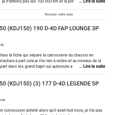
??? je n''atteins pas les 100 000 km et la pompe à urée en
remplacement de la pompe ou des injecteurs car les pompes
 véhicule et je vais m'en séparé et ne plus aller chez
Assurez votre auto
 150 (KDJ150) 190 D-4D FAP LOUNGE 3P
h42
is la fiche qui sépare la carrosserie du chassis en
achais.a part cela je n'ai rien à redire et au niveaux de la
rt dans les grand trajet sur autoroute a 100 kilomettre
deur la peinture assez fragile aux griffe dans les bois .
 150 (KDJ150) (3) 177 D-4D LEGENDE 5P
7h04
 concession acheté alors qu'il avait huit mois, je n'ai pas