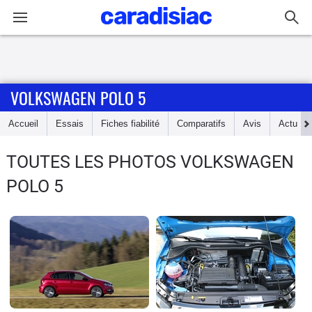
Connexion / Inscription
VOLKSWAGEN POLO 5
Accueil
Accueil
Essais
Fiches fiabilité
Comparatifs
Avis
Actu
Actu
TOUTES LES PHOTOS VOLKSWAGEN
Essais
POLO 5
Guide
d'achat
Electriques
Utilitaires