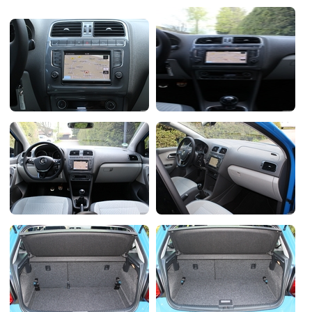
Flottes
Auto
Services
Forum
Moto
Marques