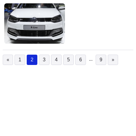
...
«
1
2
3
4
5
6
9
»
(current)