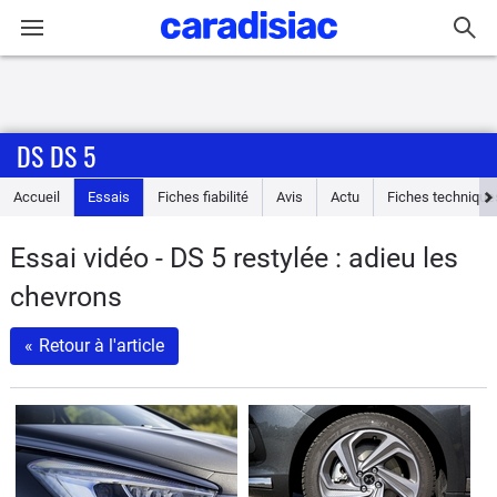
Connexion / Inscription
DS DS 5
Accueil
Accueil
Essais
Fiches fiabilité
Avis
Actu
Fiches technique
Actu
Essai vidéo - DS 5 restylée : adieu les
Essais
chevrons
Guide
«
Retour à l'article
d'achat
Electriques
Utilitaires