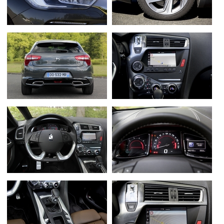
Flottes
Auto
Services
Forum
Moto
Marques