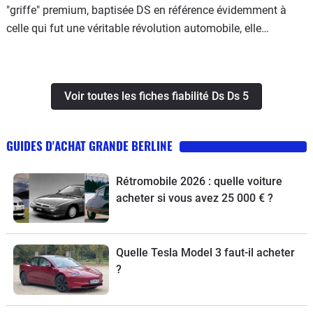
"griffe" premium, baptisée DS en référence évidemment à
celle qui fut une véritable révolution automobile, elle
commence petit, avec la DS3, une citadine. Puis viendra la
compacte DS4 et enfin, en fin d'année 2011 le fer de lance de
la gamme, la familiale DS5.
Voir toutes les fiches fiabilité Ds Ds 5
GUIDES D'ACHAT GRANDE BERLINE
Rétromobile 2026 : quelle voiture
acheter si vous avez 25 000 € ?
Quelle Tesla Model 3 faut-il acheter
?