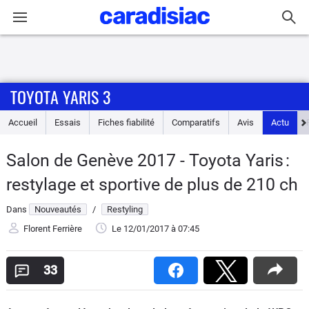
Connexion / Inscription
TOYOTA YARIS 3
Accueil
Accueil
Essais
Fiches fiabilité
Comparatifs
Avis
Actu
Actu
Salon de Genève 2017 - Toyota Yaris :
Essais
restylage et sportive de plus de 210 ch
Guide
Dans
Nouveautés
/
Restyling
d'achat
Florent Ferrière
Le 12/01/2017
à 07:45
Electriques
33
Utilitaires