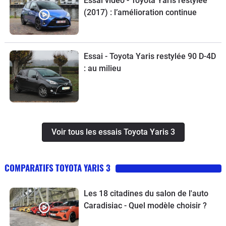
Essai vidéo - Toyota Yaris restylée
l'agrément est moindre.En occasion, elle est bien présente, à
(2017) : l’amélioration continue
des tarifs pas forcément donnés, mais souvent justifiés
Essai - Toyota Yaris restylée 90 D-4D
: au milieu
Voir tous les essais Toyota Yaris 3
COMPARATIFS TOYOTA YARIS 3
Les 18 citadines du salon de l'auto
Caradisiac - Quel modèle choisir ?