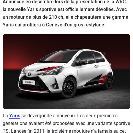
Annoncée en décembre lors de la présentation de la WRC,
Flottes
la nouvelle Yaris sportive est officiellement dévoilée. Avec
Auto
un moteur de plus de 210 ch, elle chapeautera une gamme
Yaris qui profitera à Genève d'un gros restylage.
Services
Forum
Moto
Marques
La
Yaris
se dévergonde à nouveau. Les deux premières
générations avaient été proposées avec une variante sportive
TS. Lancée fin 2011, la troisième mouture n'a jamais eu cet