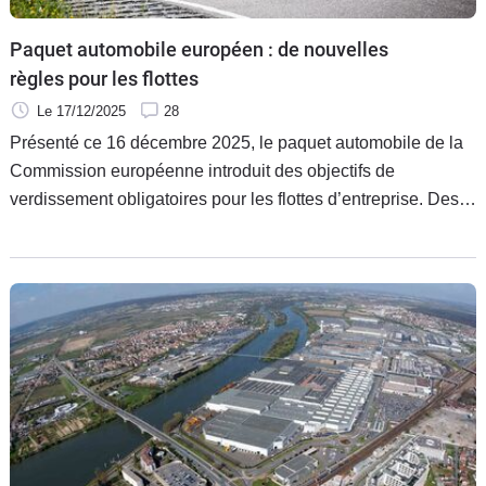
Flottes
Paquet automobile européen : de nouvelles
Auto
règles pour les flottes
Services
Le 17/12/2025
28
Présenté ce 16 décembre 2025, le paquet automobile de la
Forum
Commission européenne introduit des objectifs de
verdissement obligatoires pour les flottes d’entreprise. Des
Moto
propositions qui doivent encore être examinées par le
Parlement européen et le Conseil.
Marques