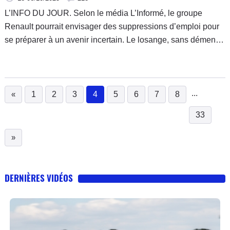
L’INFO DU JOUR. Selon le média L’Informé, le groupe
Renault pourrait envisager des suppressions d’emploi pour
se préparer à un avenir incertain. Le losange, sans démentir
totalement l’information, explique que rien n’est joué.
...
«
1
2
3
4
5
6
7
8
(current)
33
»
DERNIÈRES VIDÉOS