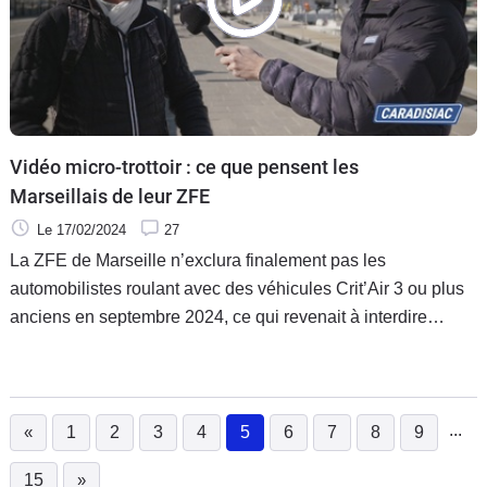
Vidéo micro-trottoir : ce que pensent les
Marseillais de leur ZFE
Le 17/02/2024
27
La ZFE de Marseille n’exclura finalement pas les
automobilistes roulant avec des véhicules Crit’Air 3 ou plus
anciens en septembre 2024, ce qui revenait à interdire
l’accès de la ville aux habitants les plus pauvres de la
région. On a demandé aux Marseillais ce qu’ils pensaient de
cette mesure.
...
«
1
2
3
4
5
6
7
8
9
(current)
15
»