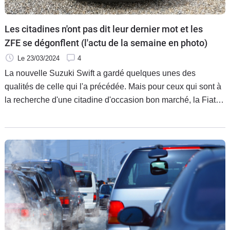
Les citadines n'ont pas dit leur dernier mot et les
ZFE se dégonflent (l'actu de la semaine en photo)
Le 23/03/2024
4
La nouvelle Suzuki Swift a gardé quelques unes des
qualités de celle qui l'a précédée. Mais pour ceux qui sont à
la recherche d'une citadine d'occasion bon marché, la Fiat
Grande Punto leur tend les bras. Ils pourront rouler sans
crainte dans les ZFE, malgré une vignette Cit'Air 3 :
l'interdiction d'y circuler est levée, sauf à Paris et Lyon.