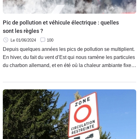
Flottes
Auto
Pic de pollution et véhicule électrique : quelles
Services
sont les règles ?
Le 01/06/2024
100
Forum
Depuis quelques années les pics de pollution se multiplient.
En hiver, du fait du vent d’Est qui nous ramène les particules
Moto
du charbon allemand, et en été où la chaleur ambiante fixe
littéralement la pollution au-dessus des villes. Résultat : des
Marques
restrictions de circulation incessantes. Mais qu’en est-il pour
les véhicules électriques qui, potentiellement, ne polluent
pas ?