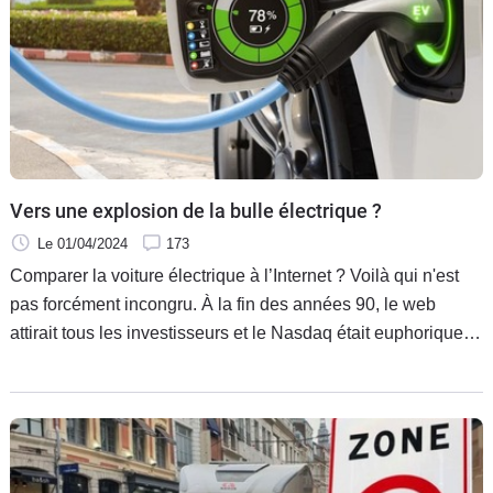
Vers une explosion de la bulle électrique ?
Le 01/04/2024
173
Comparer la voiture électrique à l’Internet ? Voilà qui n'est
pas forcément incongru. À la fin des années 90, le web
attirait tous les investisseurs et le Nasdaq était euphorique
comme jamais. Mais en mars 2000, tout explose, les
valorisations se dégonflent et les investisseurs s’en vont
jouer ailleurs. Sauf que deux décennies plus tard, qui a
gagné au bonneteau boursier ? La tech et le web. La voiture
électrique emprunte peut-être le même chemin, et gagnera à