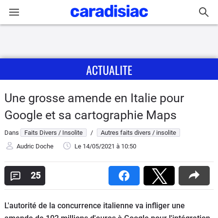
Connexion / Inscription
ACTUALITE
Accueil
Actu
Une grosse amende en Italie pour
Google et sa cartographie Maps
Essais
Dans
Faits Divers / Insolite
/
Autres faits divers / insolite
Guide
Audric Doche
Le 14/05/2021
à 10:50
d'achat
25
Electriques
Utilitaires
L'autorité de la concurrence italienne va infliger une