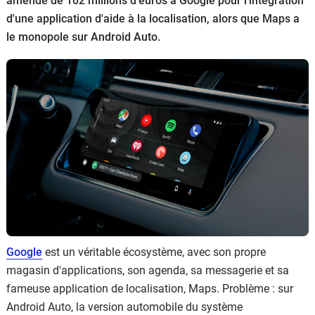
amende de 102 millions d'euros à Google pour l'intégration
Flottes
d'une application d'aide à la localisation, alors que Maps a
Auto
le monopole sur Android Auto.
Services
Forum
Moto
Marques
Google
est un véritable écosystème, avec son propre
magasin d'applications, son agenda, sa messagerie et sa
fameuse application de localisation, Maps. Problème : sur
Android Auto, la version automobile du système