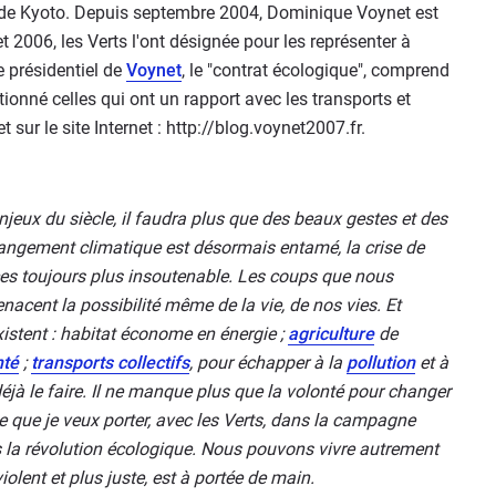
 de Kyoto. Depuis septembre 2004, Dominique Voynet est
et 2006, les Verts l'ont désignée pour les représenter à
présidentiel de
Voynet
, le "contrat écologique", comprend
tionné celles qui ont un rapport avec les transports et
ur le site Internet : http://blog.voynet2007.fr.
njeux du siècle, il faudra plus que des beaux gestes et des
 changement climatique est désormais entamé, la crise de
rces toujours plus insoutenable. Les coups que nous
nacent la possibilité même de la vie, de nos vies. Et
 existent : habitat économe en énergie ;
agriculture
de
nté
;
transports collectifs
, pour échapper à la
pollution
et à
 déjà le faire. Il ne manque plus que la volonté pour changer
ue que je veux porter, avec les Verts, dans la campagne
s la révolution écologique. Nous pouvons vivre autrement
olent et plus juste, est à portée de main.