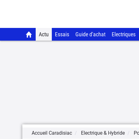
Actu
Essais
Guide d'achat
Electriques
Accueil Caradisiac
Electrique & Hybride
Po