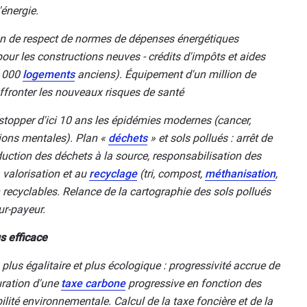
'énergie.
on de respect de normes de dépenses énergétiques
 les constructions neuves - crédits d'impôts et aides
0 000
logements
anciens). Équipement d'un million de
ffronter les nouveaux risques de santé
stopper d'ici 10 ans les épidémies modernes (cancer,
ections mentales). Plan «
déchets
» et sols pollués : arrêt de
duction des déchets à la source, responsabilisation des
a valorisation et au
recyclage
(tri, compost,
méthanisation
,
 recyclables. Relance de la cartographie des sols pollués
ur-payeur.
us efficace
plus égalitaire et plus écologique : progressivité accrue de
auration d'une
taxe carbone
progressive en fonction des
lité environnementale. Calcul de la taxe foncière et de la