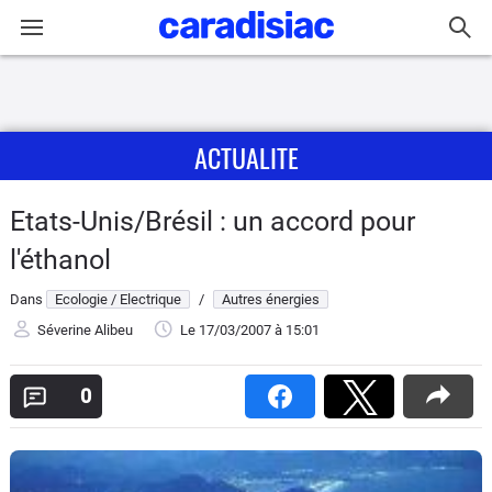
Connexion / Inscription
ACTUALITE
Accueil
Actu
Etats-Unis/Brésil : un accord pour
l'éthanol
Essais
Dans
Ecologie / Electrique
/
Autres énergies
Guide
Séverine Alibeu
Le 17/03/2007
à 15:01
d'achat
0
Electriques
Utilitaires