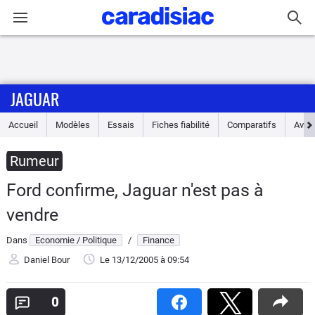
Connexion / Inscription
JAGUAR
Accueil
Accueil
Modèles
Essais
Fiches fiabilité
Comparatifs
Avis
Actu
Rumeur
Essais
Ford confirme, Jaguar n'est pas à
Guide
vendre
d'achat
Dans
Economie / Politique
/
Finance
Electriques
Daniel Bour
Le 13/12/2005
à 09:54
Utilitaires
0