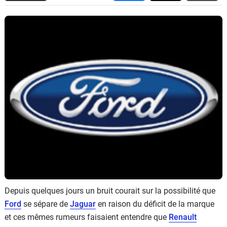
Flottes
Auto
Services
Forum
Moto
Marques
Depuis quelques jours un bruit courait sur la possibilité que
Ford
se sépare de
Jaguar
en raison du déficit de la marque
et ces mêmes rumeurs faisaient entendre que
Renault