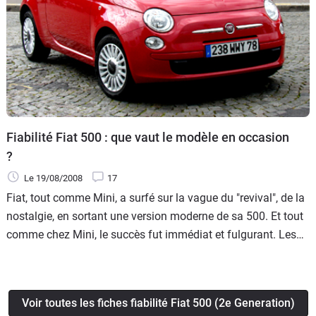
Fiabilité Fiat 500 : que vaut le modèle en occasion
?
Le 19/08/2008
17
Fiat, tout comme Mini, a surfé sur la vague du "revival", de la
nostalgie, en sortant une version moderne de sa 500. Et tout
comme chez Mini, le succès fut immédiat et fulgurant. Les
carnets de commande ont débordé, les délais de livraison ont
flirtés avec les 8 mois, et restent encore aujourd'hui compris
entre 4 et 6 mois ! Il faut dire que la firme turinoise a bien
Voir toutes les fiches fiabilité Fiat 500 (2e Generation)
réussi son coup. La communication autour de la voiture a été