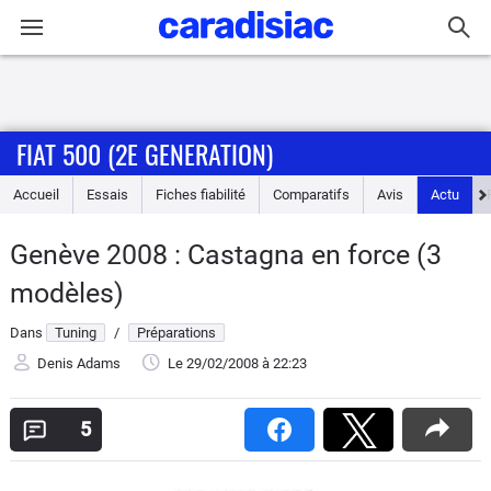
Connexion / Inscription
FIAT 500 (2E GENERATION)
Accueil
Accueil
Essais
Fiches fiabilité
Comparatifs
Avis
Actu
Actu
Genève 2008 : Castagna en force (3
Essais
modèles)
Guide
Dans
Tuning
/
Préparations
d'achat
Denis Adams
Le 29/02/2008
à 22:23
Electriques
5
Utilitaires