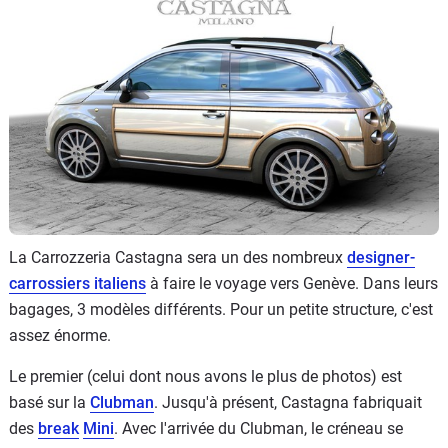
Flottes
Auto
Services
Forum
Moto
Marques
La Carrozzeria Castagna sera un des nombreux
designer-
carrossiers italiens
à faire le voyage vers Genève. Dans leurs
bagages, 3 modèles différents. Pour un petite structure, c'est
assez énorme.
Le premier (celui dont nous avons le plus de photos) est
basé sur la
Clubman
. Jusqu'à présent, Castagna fabriquait
des
break
Mini
. Avec l'arrivée du Clubman, le créneau se