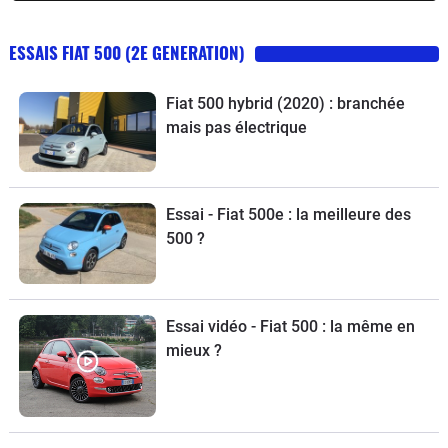
impressionnante, et surtout, l'auto ne manque pas de
qualités, au rang desquelles la première reste sa bouille plus
ESSAIS FIAT 500 (2E GENERATION)
que craquante. Oui, la nouvelle 500 est mignonne ! Et on la
désire surtout pour ça. En occasion, elle s'arrache, tant et si
Fiat 500 hybrid (2020) : branchée
bien que de nombreux vendeurs affichent des tarifs plus
mais pas électrique
élevés que le prix du neuf ! Aucune bonne affaire à faire en
tout cas, mais la possibilité d'avoir sa voiture tout de suite…
Quand à la fiabilité, des soucis de jeunesse viennent
Essai - Fiat 500e : la meilleure des
perturber la tranquillité des premiers acheteurs.
500 ?
Essai vidéo - Fiat 500 : la même en
mieux ?