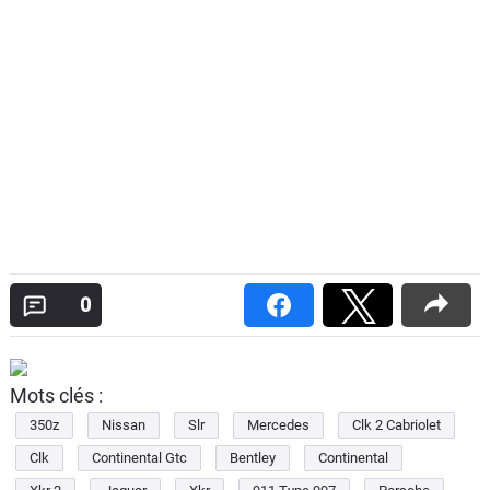
0
Mots clés :
350z
Nissan
Slr
Mercedes
Clk 2 Cabriolet
Clk
Continental Gtc
Bentley
Continental