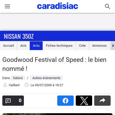
Connexion / Inscription
NISSAN 350Z
Accueil
Accueil
Avis
Actu
Fiches techniques
Cote
Annonces
Actu
Goodwood Festival of Speed : le bien
Essais
nommé !
Guide
Dans
Salons
/
Autres évènements
d'achat
Vaillant
Le 09/07/2006
à 18:27
Electriques
0
Utilitaires