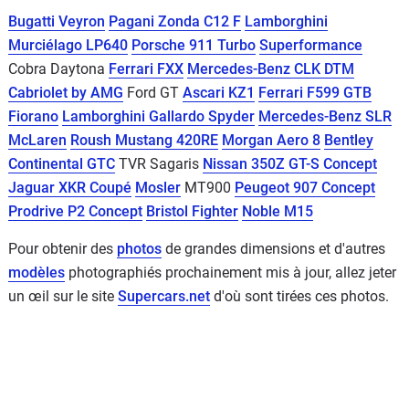
Bugatti Veyron
Pagani Zonda C12 F
Lamborghini
Murciélago LP640
Porsche 911 Turbo
Superformance
Cobra Daytona
Ferrari FXX
Mercedes-Benz CLK DTM
Cabriolet by AMG
Ford GT
Ascari KZ1
Ferrari F599 GTB
Fiorano
Lamborghini Gallardo Spyder
Mercedes-Benz SLR
McLaren
Roush Mustang 420RE
Morgan Aero 8
Bentley
Continental GTC
TVR Sagaris
Nissan 350Z GT-S Concept
Jaguar XKR Coupé
Mosler
MT900
Peugeot 907 Concept
Prodrive P2 Concept
Bristol Fighter
Noble M15
Pour obtenir des
photos
de grandes dimensions et d'autres
modèles
photographiés prochainement mis à jour, allez jeter
un œil sur le site
Supercars.net
d'où sont tirées ces photos.