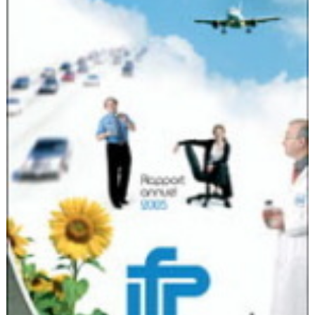
Flottes
Auto
Services
Forum
Moto
Marques