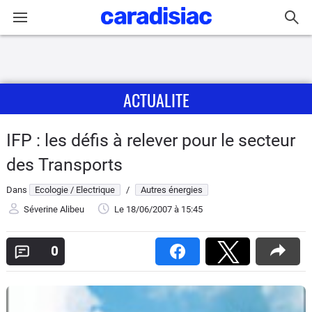
Connexion / Inscription
ACTUALITE
Accueil
Actu
IFP : les défis à relever pour le secteur
des Transports
Essais
Dans
Ecologie / Electrique
/
Autres énergies
Guide
Séverine Alibeu
Le 18/06/2007
à 15:45
d'achat
0
Electriques
Utilitaires