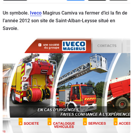
Flottes
Un symbole.
Iveco
Magirus Camiva va fermer d’ici la fin de
Auto
l’année 2012 son site de Saint-Alban-Leysse situé en
Savoie.
Services
Forum
Moto
Marques