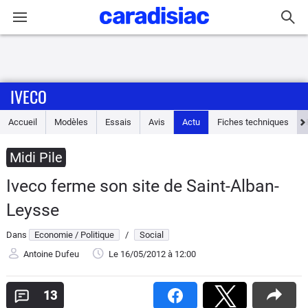
Connexion / Inscription
IVECO
Accueil
Accueil
Modèles
Essais
Avis
Actu
Fiches techniques
Actu
Midi Pile
Essais
Iveco ferme son site de Saint-Alban-
Guide
Leysse
d'achat
Dans
Economie / Politique
/
Social
Electriques
Antoine Dufeu
Le 16/05/2012
à 12:00
Utilitaires
13