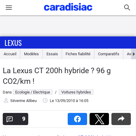
Connexion / Inscription
LEXUS
Accueil
Accueil
Modèles
Essais
Fiches fiabilité
Comparatifs
Avis
Actu
La Lexus CT 200h hybride ? 96 g
Essais
CO2/km !
Guide
Dans
Ecologie / Electrique
/
Voitures hybrides
d'achat
Séverine Alibeu
Le 13/09/2010
à 16:05
Electriques
9
Utilitaires