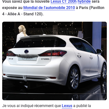
Vous savez que la nouvelle
Lexus CT 200h
hybride
sera
Flottes
exposée au
Mondial de l'automobile 2010
à Paris (Pavillon
Auto
4 - Allée A - Stand 120).
Services
Forum
Moto
Marques
Je vous ai indiqué récemment que
Lexus
a publié la