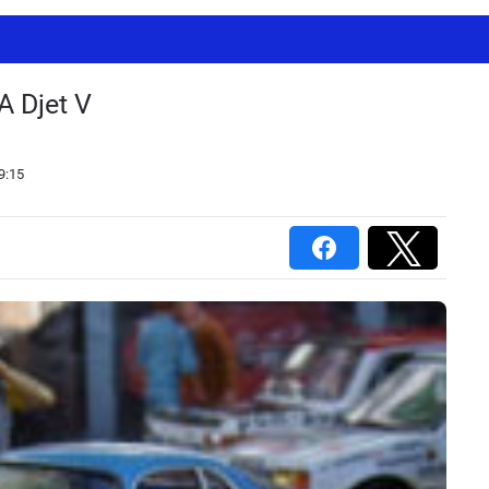
A Djet V
9:15