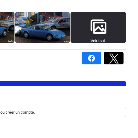
Voir tout
ou
créer un compte
.